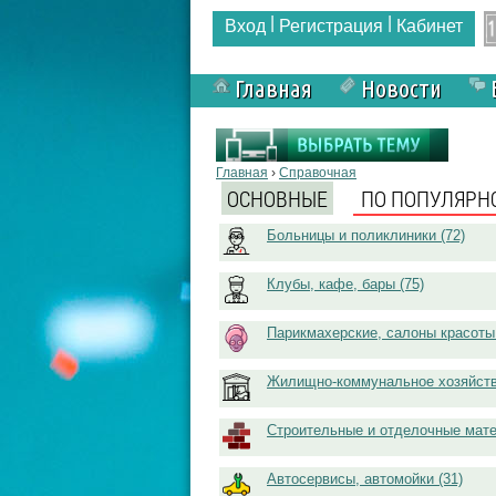
|
|
Вход
Регистрация
Кабинет
Главная
Новости
Вы здесь
Главная
›
Справочная
ОСНОВНЫЕ
ПО ПОПУЛЯРН
Больницы и поликлиники (72)
Клубы, кафе, бары (75)
Парикмахерские, салоны красоты 
Жилищно-коммунальное хозяйств
Строительные и отделочные мате
Автосервисы, автомойки (31)