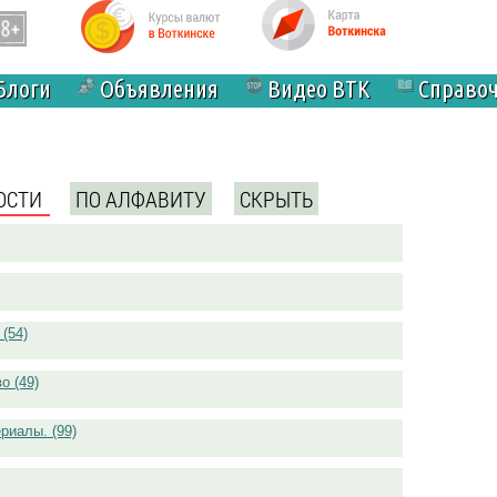
Блоги
Объявления
Видео ВТК
Справо
ОСТИ
(АКТИВНАЯ ВКЛАДКА)
ПО АЛФАВИТУ
СКРЫТЬ
(54)
о (49)
риалы. (99)