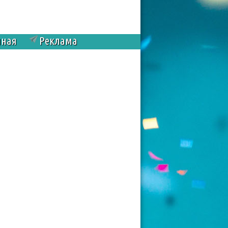
чная
Реклама