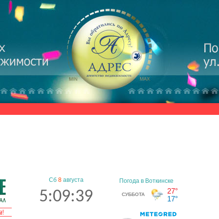
Сб
8
августа
5:09:40
а!