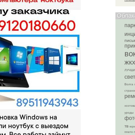
Облак
пар
инц
пись
при
во
жк
ЛУЧШИ
све
Волга
страхо
рем
хозтов
уроды
фот
тв
юр
плато 