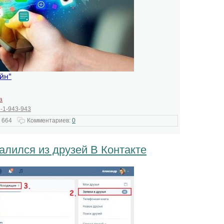
йн"
а
-1-943-943
 664
Комментариев:
0
далился из друзей В Контакте