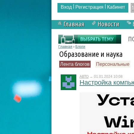
|
|
Вход
Регистрация
Кабинет
Главная
Новости
Форма поиска
П
Вы здесь
Главная
›
Блоги
Образование и наука
Лента блогов
Персональные
АВТО
→
01.01.2024 10:08
Настройка компью