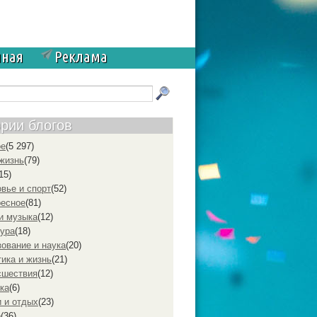
чная
Реклама
ории блогов
ое
(5 297)
жизнь
(79)
15)
вье и спорт
(52)
ресное
(81)
и музыка
(12)
ура
(18)
ование и наука
(20)
ика и жизнь
(21)
cшествия
(12)
ка
(6)
 и отдых
(23)
р
(36)