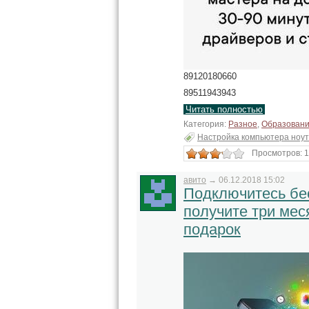
89120180660
89511943943
Читать полностью
Категория:
Разное
,
Образовани
Настройка компьютера ноут
Просмотров: 1
авито
→
06.12.2018 15:02
Подключитесь бес
получите три мес
подарок