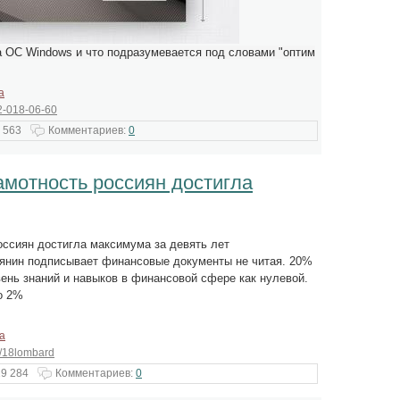
а ОС Windows и что подразумевается под словами "
оптим
а
2-018-06-60
 563
Комментариев:
0
амотность россиян достигла
оссиян достигла максимума за девять лет
янин подписывает финансовые документы не читая. 20%
ень знаний и навыков в финансовой сфере как нулевой.
о 2%
а
/18lombard
19 284
Комментариев:
0