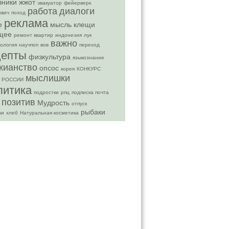
вники
жжот
эвакуатор
фейерверк
работа
диалоги
ович
поход
реклама
е
мысль
клещи
щее
ремонт квартир
индонезия
лук
важно
ология
научпоп
вов
переход
цепты
физкультура
языкознание
кианство
опсос
корея
КОНКУРС
мыслишки
 РОССИИ
литика
подростки
рпц
подписка почта
позитив
Мудрость
отпуск
рыбаки
ки
хлеб
Натуральная косметика