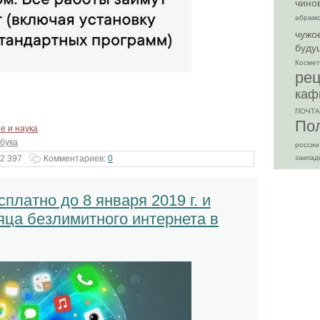
чино
абрам
чужо
буду
Космет
ре
каф
ПОЧТА
По
е и наука
бука
россии
2 397
Комментариев:
0
заклад
платно до 8 января 2019 г. и
яца безлимитного интернета в