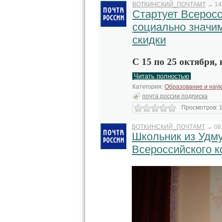
ВОТКИНСКИЙ_ПОЧТАМТ
→
14
Стартует Всеросс
социально значи
скидки
С 15 по 25 октября,
Читать полностью
Категория:
Образование и наук
почта россии подписка
Просмотров: 1
ВОТКИНСКИЙ_ПОЧТАМТ
→
08
Школьник из Удм
Всероссийского к