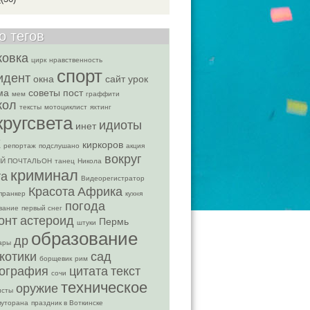
о тегов
ковка
цирк
нравственность
спорт
идент
окна
сайт
урок
ма
советы
пост
мем
граффити
кол
тексты
мотоциклист
яхтинг
кругсвета
идиоты
инет
х
киркоров
репортаж
подслушано
акция
вокруг
Й ПОЧТАЛЬОН
танец
Никола
криминал
та
Видеорегистратор
Красота
Африка
пранкер
кухня
погода
вание
первый снег
онт
астероид
Пермь
штуки
образование
др
ары
котики
сад
борщевик
рим
ография
цитата
текст
сочи
техническое
оружие
исты
путорана
праздник в Воткинске