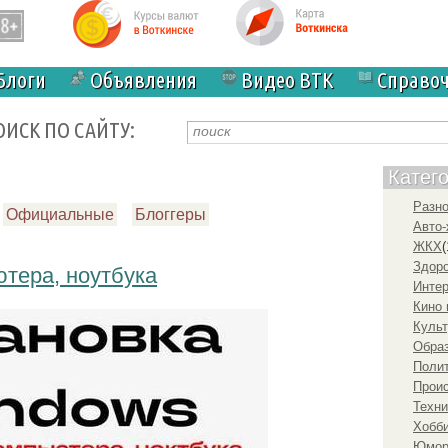
Блоги
Объявления
Видео ВТК
Справо
ОИСК ПО САЙТУ:
Катег
Разн
Официальные
Блоггеры
Авто-
ЖКХ
(
Здоро
тера, ноутбука
Инте
Кино 
Культ
Образ
Полит
Прои
Техни
Хобби
Юмо