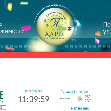
Вс
9
августа
11:40:00
а!