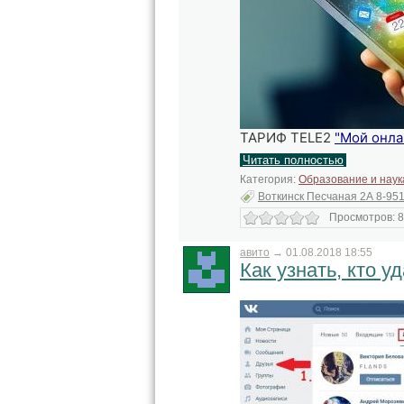
ТАРИФ TELE2
"Мой онла
Читать полностью
Категория:
Образование и наук
Воткинск Песчаная 2А 8-951
Просмотров: 8
авито
→
01.08.2018 18:55
Как узнать, кто у