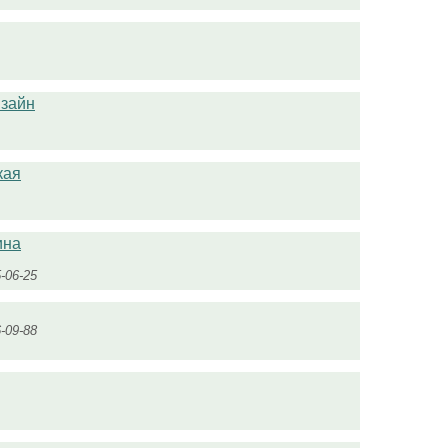
изайн
кая
ина
5-06-25
6-09-88