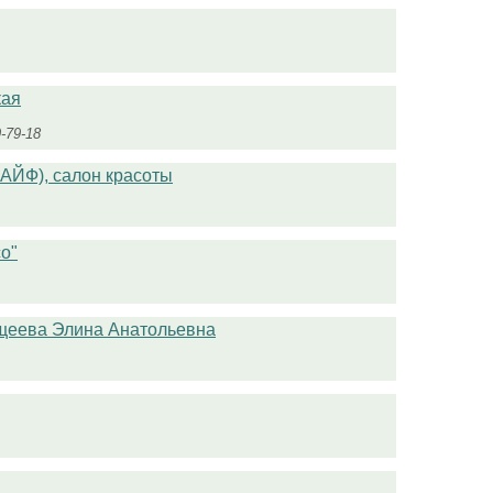
кая
9-79-18
ЙФ), салон красоты
о"
ощеева Элина Анатольевна