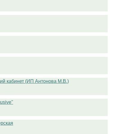
ий кабинет (ИП Антонова М.В.)
usive"
ерская