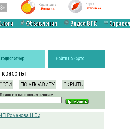
Блоги
Объявления
Видео ВТК
Справо
втодиспетчер
Найти на карте
 красоты
ОСТИ
ПО АЛФАВИТУ
СКРЫТЬ
Поиск по ключевым словам
(ИП Романова Н.В.)