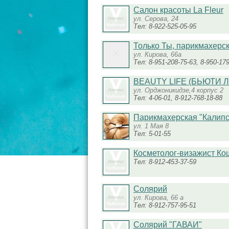
Салон красоты La Fleur
ул. Серова, 24
Тел: 8-922-525-05-95
Только Ты, парикмахерс
ул. Кирова, 66а
Тел: 8-951-208-75-63, 8-950-17
BEAUTY LIFE (БЬЮТИ ЛА
ул. Орджоникидзе,4 корпус 2
Тел: 4-06-01, 8-912-768-18-88
Парикмахерская "Калипс
ул. 1 Мая 8
Тел: 5-01-55
Косметолог-визажист К
Тел: 8-912-453-37-59
Солярий
ул. Кирова, 66 а
Тел: 8-912-757-95-51
Солярий "ГАВАИ"