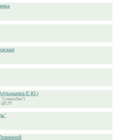
чева
ерская
 Алтынцева Е.Ю.)
 "Созвездие")
5-37-77
ль"
 Ложкиной