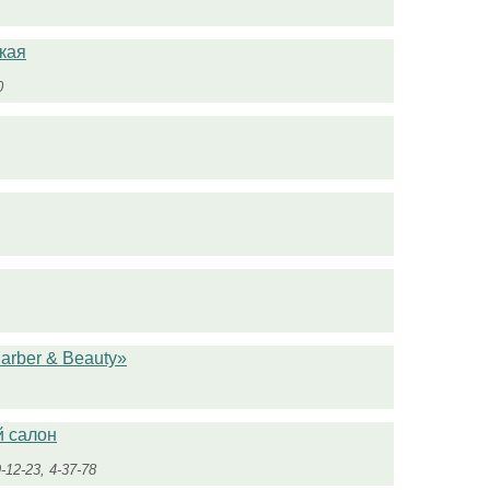
кая
0
arber & Beauty»
 салон
-12-23, 4-37-78