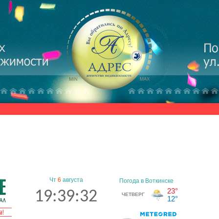
Чт
6
августа
19:39:33
а!