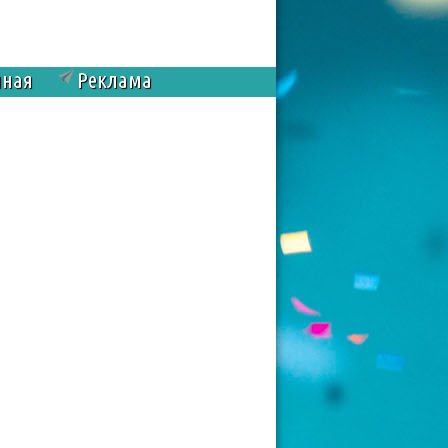
чная
Реклама