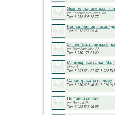
Эконом, парикмахерская
ул. Красноармейская, 80
Тел: 8-952-405-12-77
Биодепиляция, бикинид
Тел: 8-912-757-05-41
5th ave№u, парикмахерс
ул. Володарского 22
Тел: 8-950-176-24-00
Маникюрный салон Мал
Мира 5
Тел: 8-904-834-27-87, 8-922-51
Салон красоты на дому
Тел: 8-950-825-46-42, 8-919-91
Ногтевой сервис
ул. Ленина 28
Тел: 8-922-525-05-95