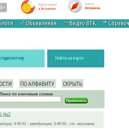
Блоги
Объявления
Видео ВТК
Справо
втодиспетчер
Найти на карте
ОСТИ
ПО АЛФАВИТУ
СКРЫТЬ
Поиск по ключевым словам
ГБ №2
ратура; 4-50-51 - заведующая; 5-45-50 - ст. акушерка;