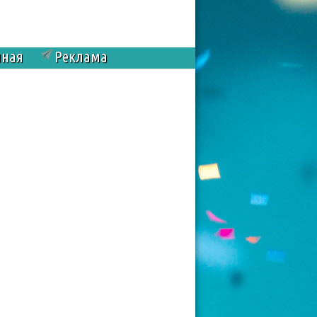
чная
Реклама