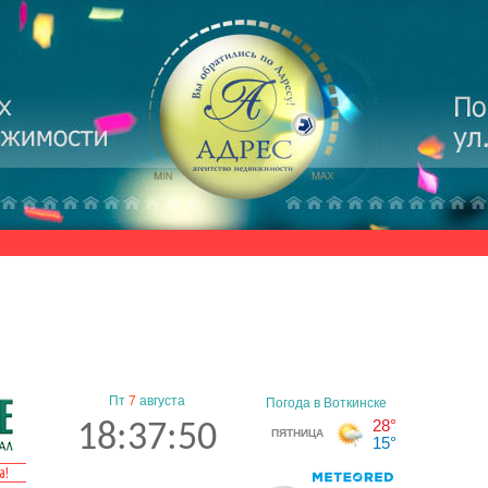
Пт
7
августа
18:37:51
а!