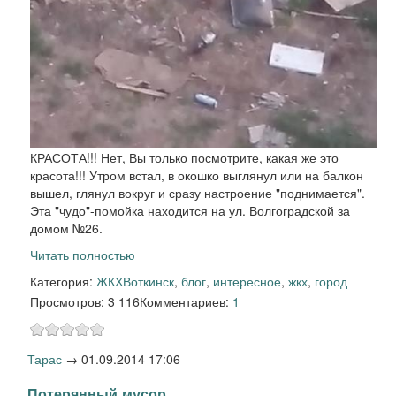
КРАСОТА!!! Нет, Вы только посмотрите, какая же это
красота!!! Утром встал, в окошко выглянул или на балкон
вышел, глянул вокруг и сразу настроение "поднимается".
Эта "чудо"-помойка находится на ул. Волгоградской за
домом №26.
Читать полностью
Категория:
ЖКХ
Воткинск
,
блог
,
интересное
,
жкх
,
город
Просмотров: 3 116
Комментариев:
1
Тарас
→
01.09.2014 17:06
Потерянный мусор