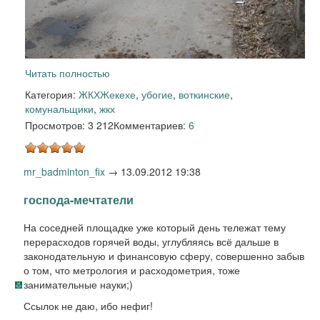
Читать полностью
Категория:
ЖКХ
Жекехе
,
убогие
,
воткинские
,
комунальщики
,
жкх
Просмотров: 3 212
Комментариев:
6
mr_badminton_fix
→
13.09.2012 19:38
господа-мечтатели
На соседней площадке уже который день тележат тему
перерасходов горячей воды, углубляясь всё дальше в
законодательную и финансовую сферу, совершенно забыв
о том, что метрология и расходометрия, тоже
занимательные науки;)
Ссылок не даю, ибо нефиг!