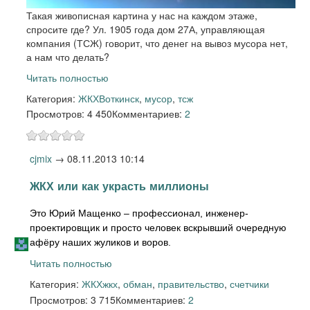
Такая живописная картина у нас на каждом этаже,
спросите где? Ул. 1905 года дом 27А, управляющая
компания (ТСЖ) говорит, что денег на вывоз мусора нет,
а нам что делать?
Читать полностью
Категория:
ЖКХ
Воткинск
,
мусор
,
тсж
Просмотров: 4 450
Комментариев:
2
cjmix
→
08.11.2013 10:14
ЖКХ или как украсть миллионы
Это Юрий Мащенко – профессионал, инженер-
проектировщик и просто человек вскрывший очередную
афёру наших жуликов и воров.
Читать полностью
Категория:
ЖКХ
жкх
,
обман
,
правительство
,
счетчики
Просмотров: 3 715
Комментариев:
2