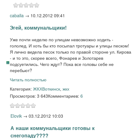
caballa
→
10.12.2012 09:41
Эгей, коммунальщики!
Уже почти неделю по улицам невозможно ходить -
гололед. И хоть бы кто посыпал тротуары и улицы песком!
Я лично видела песок только по правой стороне ул. Кирова
- и то это, скорее всего, Фонарев и Золотарев
подсуетились. Чего ждут? Пока все головы себе не
перебьют?
Читать полностью
Категория:
ЖКХ
Воткинск
,
жкх
Просмотров: 3 643
Комментариев:
6
Elovik
→
03.12.2012 10:03
А наши коммунальщики готовы к
снегопаду????