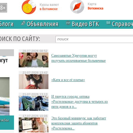
Блоги
Объявления
Видео ВТК
Справо
ОИСК ПО САЙТУ:
28-07-2026 08:52
Самозанятые Удмуртии могут
получать оплачиваемые больничные
21-07-2026 13:42
«Катя и все её платья»
21-07-2026 13:13
И тянутся города: оптика
«Ростелекома» доступна в четырех из
пяти домов в р...
17-07-2026 10:06
Это базовый минимум: как работает
лужбы
комплексная защита абонентов
«Ростелекома...