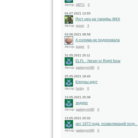
Автор:
АВТО
0
04.07.2021 13:55
Рост цен на тарифы ЖКХ
Автор:
gnom
3
03.06.2021 08:58
А солома не подорожала
Автор:
puper
0
31.05.2021 20:11
ELFL - Never or Right Now
Автор:
gadenysh88
0
25.05.2021 18:40
Клоуны идут
Автор:
funby
0
13.05.2021 20:38
эндуро
Автор:
gadenysh88
0
13.05.2021 20:32
хит 1972 года, позволяющей почу...
Автор:
gadenysh88
0