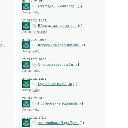
02.07.2021 19:52
Ежегодно 3 июля сотр...
(1)
Автор:
katty
23.06.2021 22:53
В Удмуртии прогнозир...
(1)
Автор:
гачча1958
07.06.2021 20:17
...
Штрафы за превышение...
(1)
Автор:
katty
25.05.2021 18:50
С начала сезона в Уд...
(1)
Автор:
funby
27.03.2021 13:01
Глупейшая выХОДка
(1)
Автор:
funby
20.03.2021 20:35
Промерзание водопров...
(1)
Автор:
katty
12.03.2021 17:06
Автомобиль «Лада При...
(1)