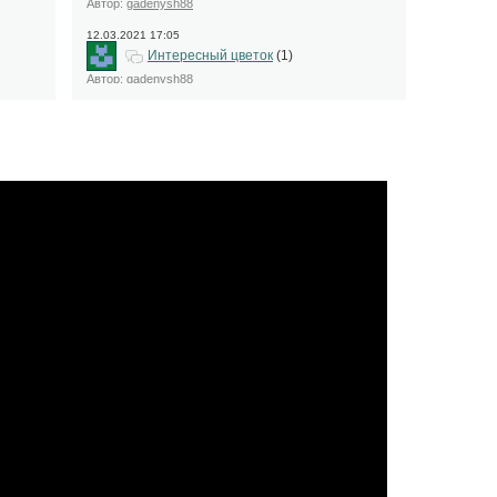
Автор:
gadenysh88
12.03.2021 17:05
Интересный цветок
(1)
Автор:
gadenysh88
11.03.2021 19:14
В Киясовском районе...
(1)
Автор:
funby
07.03.2021 19:06
Беспредел! Жители Во...
(1)
Автор:
funby
06.03.2021 12:04
Жителя Удмуртии осуд...
(1)
Автор:
gadenysh88
27.02.2021 12:42
Это прекрасно
(1)
Автор:
gadenysh88
26.02.2021 18:37
До 5 лет тюрьмы гроз...
(1)
Автор:
funby
25.02.2021 17:50