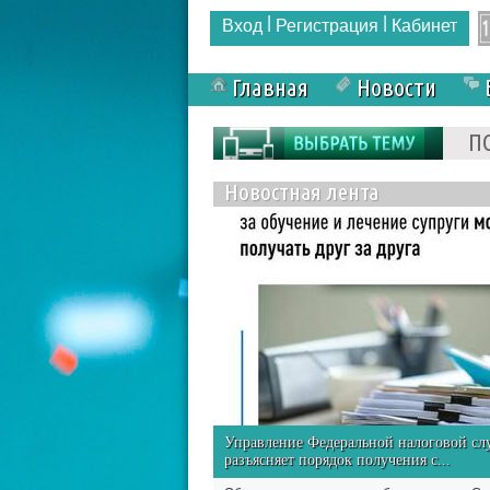
|
|
Вход
Регистрация
Кабинет
Главная
Новости
Форма поиска
П
Новостная лента
Управление Федеральной налоговой с
разъясняет порядок получения с...