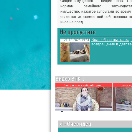
Общее имущество — общие права Со
нормам семейного законодатель
имущество, нажитое супругами во время 
является их совместной собственностью
иное не пред...
Волшебная выставка,
21-12-2025 14:31
возвращение в детств
Видео ВТК ↓
Завтрак - важнейший прие...
Будь зд
Подр
Будь здров без докторов.
Светлана Пасынкова. Завтрак.
Я - Очевидец