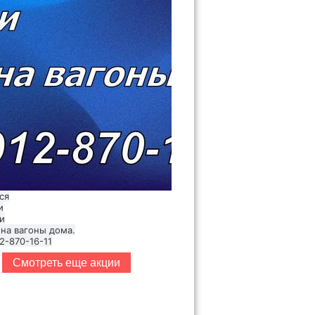
ся
и
и
 на вагоны дома.
2-870-16-11
Смотреть еще акции