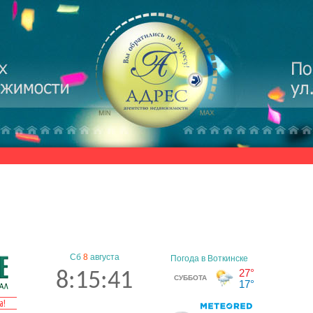
Сб
8
августа
8:15:42
а!