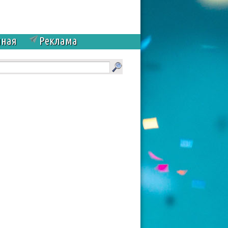
чная
Реклама