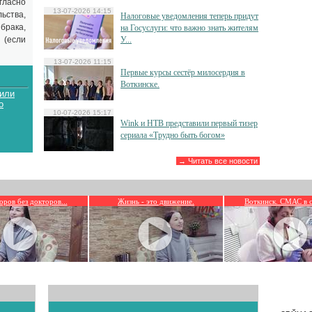
гласно
13-07-2026 14:15
ства,
Налоговые уведомления теперь придут
брака,
на Госуслуги: что важно знать жителям
 (если
У...
13-07-2026 11:15
Первые курсы сестёр милосердия в
Воткинске.
 или
о
10-07-2026 15:17
Wink и НТВ представили первый тизер
сериала «Трудно быть богом»
→ Читать все новости
оров без докторов...
Жизнь - это движение.
Воткинск. СМАС в с
Будь здоров без докторов Светлана Пасынкова Завтрак
Будь здоров без докторов Св
Буд
обнее
Подроб