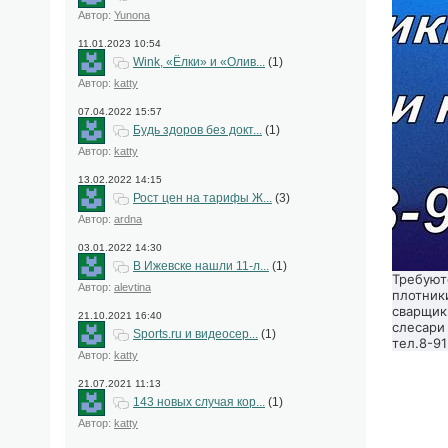
Автор:
Yunona
11.01.2023 10:54
Wink, «Ёлки» и «Олив...
(1)
Автор:
katty
07.04.2022 15:57
Будь здоров без докт...
(1)
Автор:
katty
13.02.2022 14:15
Рост цен на тарифы Ж...
(3)
Автор:
ardna
03.01.2022 14:30
В Ижевске нашли 11-л...
(1)
Требуют
Автор:
alevtina
плотник
сварщик
21.10.2021 16:40
слесари
Sports.ru и видеосер...
(1)
тел.8-91
Автор:
katty
21.07.2021 11:13
143 новых случая кор...
(1)
Автор:
katty