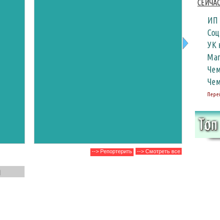
СЕЙЧАС
ИП 
ря выставка К
17 января в
В
Соц
УК 
Маг
Чем
Чем
Пере
Малыша
можгин
врождё
Такой п
избежа
дейс...
--> Репортерить
--> Смотреть все
м