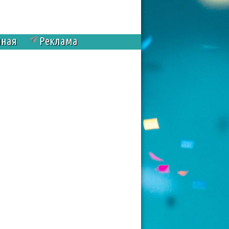
чная
Реклама