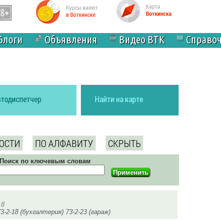
Блоги
Объявления
Видео ВТК
Справо
втодиспетчер
Найти на карте
ОСТИ
ПО АЛФАВИТУ
СКРЫТЬ
Поиск по ключевым словам
 8
3-2-18 (бухгалтерия) 73-2-23 (гараж)