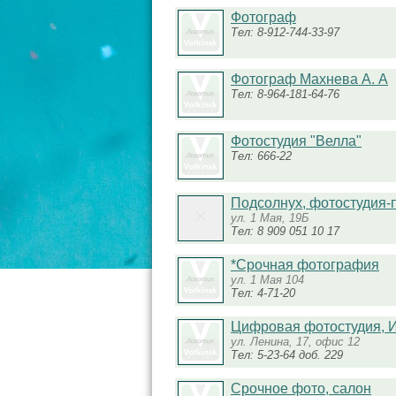
Фотограф
Тел: 8-912-744-33-97
Фотограф Махнева А. А
Тел: 8-964-181-64-76
Фотостудия "Велла"
Тел: 666-22
Подсолнух, фотостудия-
ул. 1 Мая, 19Б
Тел: 8 909 051 10 17
*Срочная фотография
ул. 1 Мая 104
Тел: 4-71-20
Цифровая фотостудия, И
ул. Ленина, 17, офис 12
Тел: 5-23-64 доб. 229
Срочное фото, салон