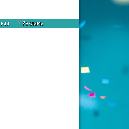
чная
Реклама