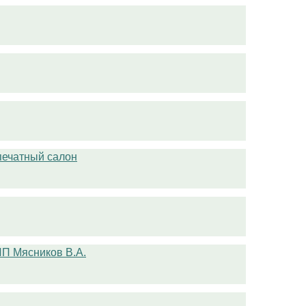
печатный салон
П Мясников В.А.