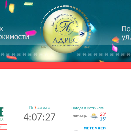
Пт
7
августа
4:07:27
а!