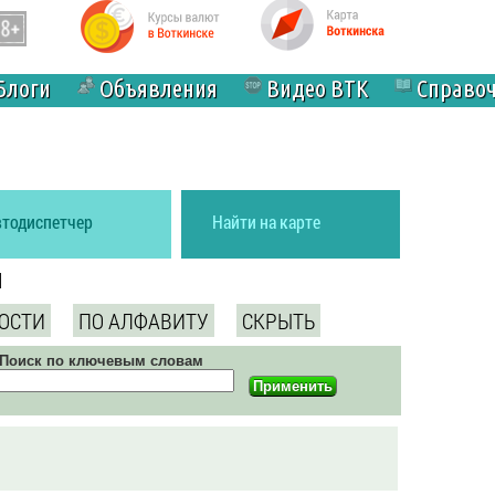
Блоги
Объявления
Видео ВТК
Справо
втодиспетчер
Найти на карте
и
ОСТИ
ПО АЛФАВИТУ
СКРЫТЬ
Поиск по ключевым словам