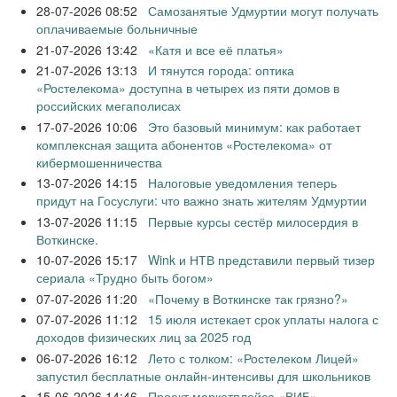
28-07-2026 08:52
Самозанятые Удмуртии могут получать
оплачиваемые больничные
21-07-2026 13:42
«Катя и все её платья»
21-07-2026 13:13
И тянутся города: оптика
«Ростелекома» доступна в четырех из пяти домов в
российских мегаполисах
17-07-2026 10:06
Это базовый минимум: как работает
комплексная защита абонентов «Ростелекома» от
кибермошенничества
13-07-2026 14:15
Налоговые уведомления теперь
придут на Госуслуги: что важно знать жителям Удмуртии
13-07-2026 11:15
Первые курсы сестёр милосердия в
Воткинске.
10-07-2026 15:17
Wink и НТВ представили первый тизер
сериала «Трудно быть богом»
07-07-2026 11:20
«Почему в Воткинске так грязно?»
07-07-2026 11:12
15 июля истекает срок уплаты налога с
доходов физических лиц за 2025 год
06-07-2026 16:12
Лето с толком: «Ростелеком Лицей»
запустил бесплатные онлайн-интенсивы для школьников
15-06-2026 14:46
Проект маркетплейса «ВИБ»