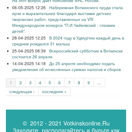
На этот вопрос дает пояснение ФНС России.
06-05-2025 12:26
Набережная Воткинского пруда стала
ярче и выразительнее благодаря выставке детских
творческих работ, представленных на VIII
Международном конкурсе "П.И.Чайковский - глазами
детей".
28-04-2025 12:25
В 2024 году в Удмуртии каждый день в
среднем рождался 31 малыш
25-04-2025 08:39
Всероссийский субботник в Воткинске
состоится 26 апреля
14-04-2025 14:18
До 25 апреля необходимо подать
уведомления об исчисленных суммах налогов и сборов
Страницы
1
2
3
4
5
6
7
8
9
…
следующая ›
последняя »
© 2012 - 2021 Votkinskonline.Ru
Заходите, располагайтесь и будьте как