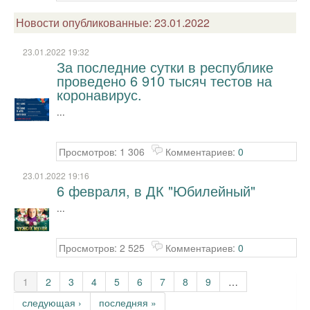
Новости опубликованные: 23.01.2022
23.01.2022 19:32
За последние сутки в республике
проведено 6 910 тысяч тестов на
коронавирус.
...
Просмотров: 1 306
Комментариев:
0
23.01.2022 19:16
6 февраля, в ДК "Юбилейный"
...
Просмотров: 2 525
Комментариев:
0
Страницы
1
2
3
4
5
6
7
8
9
…
следующая ›
последняя »