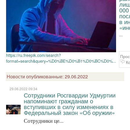
лиш
000
пос
в и
«ин
...
https://ru.freepik.com/search?
Прос
format=search&query=%D0%BE%D0%B1%D0%BC%D0%...
К
Новости опубликованные: 29.06.2022
29.06.2022 09:34
Сотрудники Росгвардии Удмуртии
напоминают гражданам о
вступивших в силу изменениях в
Федеральный закон «Об оружии»
Сотрудники це...