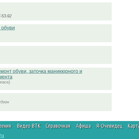
7-53-92
 обуви
монт обуви, заточка маникюрного и
мента
race).
удзон
ления
Видео ВТК
Справочная
Афиша
Я-Очевидец
Карт
Ru