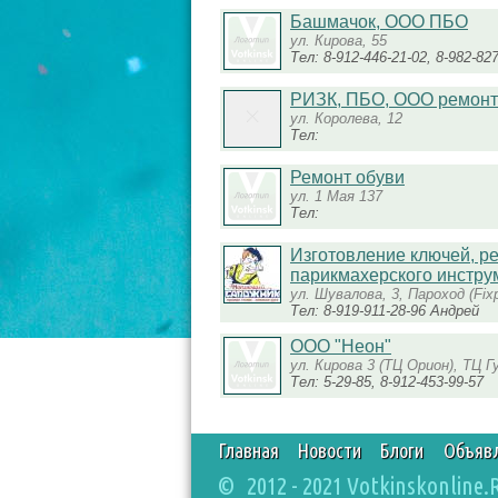
Башмачок, ООО ПБО
ул. Кирова, 55
Тел: 8-912-446-21-02, 8-982-82
РИЗК, ПБО, ООО ремонт
ул. Королева, 12
Тел:
Ремонт обуви
ул. 1 Мая 137
Тел:
Изготовление ключей, ре
парикмахерского инстру
ул. Шувалова, 3, Пароход (Fixp
Тел: 8-919-911-28-96 Андрей
ООО "Неон"
ул. Кирова 3 (ТЦ Орион), ТЦ Г
Тел: 5-29-85, 8-912-453-99-57
Главная
Новости
Блоги
Объяв
© 2012 - 2021 Votkinskonline.