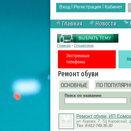
|
|
Вход
Регистрация
Кабинет
Главная
Новости
Вы здесь
Главная
›
Справочник
Экстренные
А
телефоны
Ремонт обуви
ОСНОВНЫЕ
ПО ПОПУЛЯРН
Поиск по названию
Ремонт обуви, ИП Ермош
ул. Кирова, 7, ТЦ Кировский,
Тел: 8-912-749-35-30