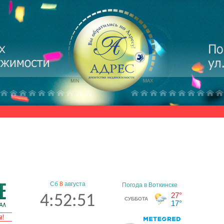
Сб
8
августа
4:52:51
а!