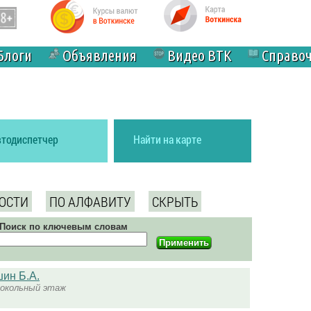
Блоги
Объявления
Видео ВТК
Справо
втодиспетчер
Найти на карте
ОСТИ
ПО АЛФАВИТУ
СКРЫТЬ
Поиск по ключевым словам
ин Б.А.
 цокольный этаж