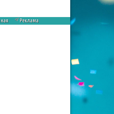
чная
Реклама