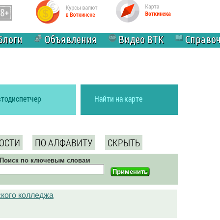
Блоги
Объявления
Видео ВТК
Справо
втодиспетчер
Найти на карте
ОСТИ
ПО АЛФАВИТУ
СКРЫТЬ
Поиск по ключевым словам
кого колледжа