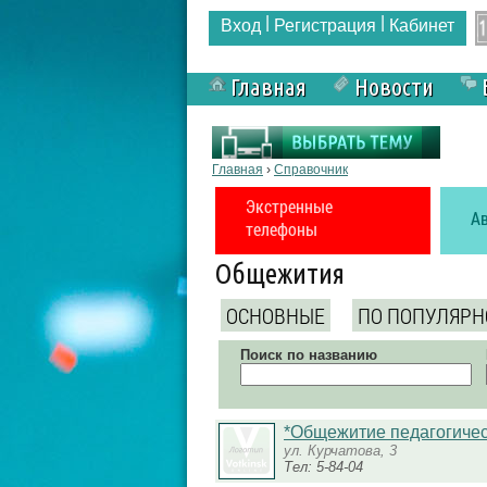
|
|
Вход
Регистрация
Кабинет
Главная
Новости
Вы здесь
Главная
›
Справочник
Экстренные
А
телефоны
Общежития
ОСНОВНЫЕ
ПО ПОПУЛЯРН
Поиск по названию
*Общежитие педагогичес
ул. Курчатова, 3
Тел: 5-84-04