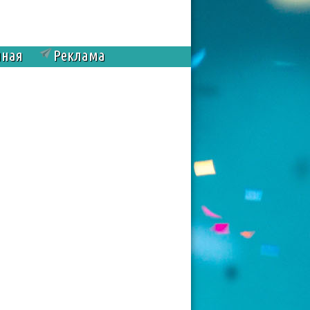
чная
Реклама