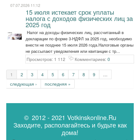
07.07.2026 11:12
15 июля истекает срок уплаты
налога с доходов физических лиц за
2025 год
Налог на доходы физических лиц, рассчитанный в
декларации по форме 3-НДФЛ за 2025 год, необходимо
внести не позднее 15 июля 2026 года.Налоговые органы
не рассылают уведомления или квитанции с тр...
Просмотров: 1 112
Комментариев:
0
Страницы
1
2
3
4
5
6
7
8
9
…
следующая ›
последняя »
© 2012 - 2021 Votkinskonline.Ru
Заходите, располагайтесь и будьте как
дома!