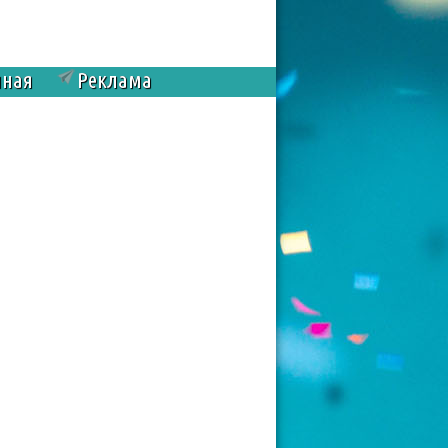
чная
Реклама