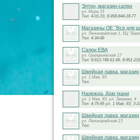
Элтон, магазин-салон
ул. Мира,33
Тел: 4-01-33, 8-958-844-18-77
Магазины ОЕ "Все для ш
ул. Ленинградская 1, БЦ "Бере
Тел: 4-34-96
Салон ЕВА
ул. Григорьевская 17
Тел: 8-912-746-61-69, 8-951-21
Швейная лавка, магазин
ул. 1 Мая, 83
Тел:
Надежда, Дом ткани
ул. 1 Мая, 83; ул. Зверева, 4
Тел: 4-75-95 ул. 1 Мая, 83; 3-
Швейная лавка, магазин
ул. Ленинградская,13
Тел:
Швейная лавка, магазин