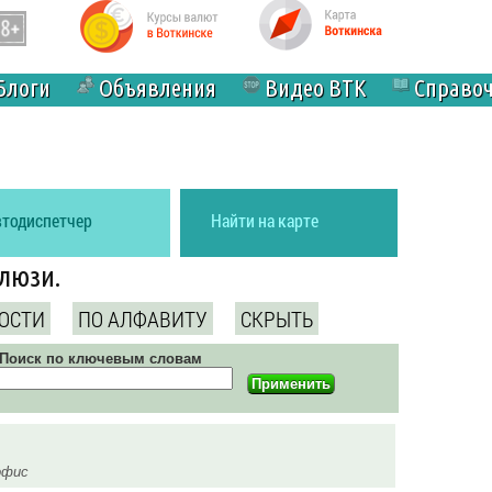
Блоги
Объявления
Видео ВТК
Справо
втодиспетчер
Найти на карте
алюзи.
ОСТИ
ПО АЛФАВИТУ
СКРЫТЬ
Поиск по ключевым словам
-офис