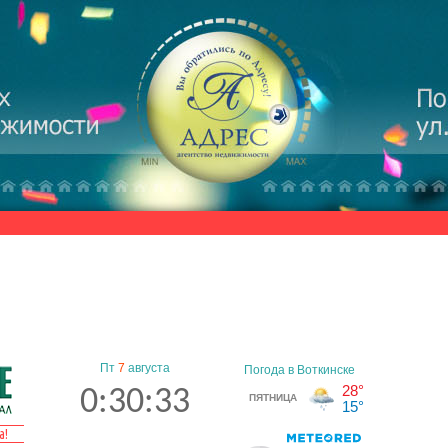
Пт
7
августа
0:30:34
а!