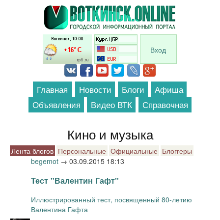
Перейти к основному содержанию
Вход
Главная
Новости
Блоги
Афиша
Объявления
Видео ВТК
Справочная
Кино и музыка
Лента блогов
Персональные
Официальные
Блоггеры
begemot
→
03.09.2015 18:13
Тест "Валентин Гафт"
Иллюстрированный тест, посвященный 80-летию
Валентина Гафта