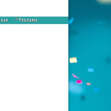
чная
Реклама