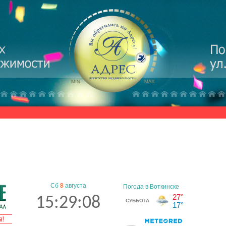
Сб
8
августа
15:29:08
а!