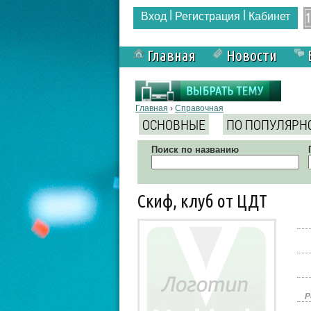
|
|
Вход
Регистрация
Кабинет
Главная
Новости
Вы здесь
Главная
›
Справочная
ОСНОВНЫЕ
ПО ПОПУЛЯРН
Поиск по названию
Скиф, клуб от ЦДТ
Р