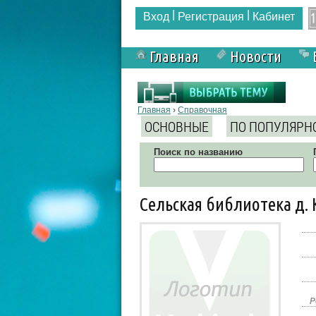
|
|
Вход
Регистрация
Кабинет
Главная
Новости
Вы здесь
Главная
›
Справочная
ОСНОВНЫЕ
ПО ПОПУЛЯРН
Поиск по названию
Сельская библиотека д. 
Р