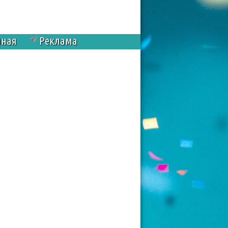
чная
Реклама