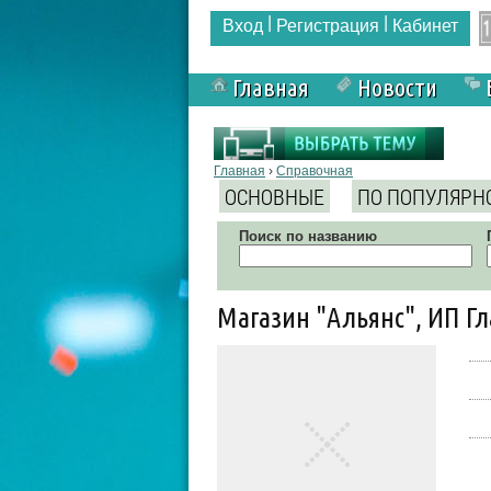
|
|
Вход
Регистрация
Кабинет
Главная
Новости
Вы здесь
Главная
›
Справочная
ОСНОВНЫЕ
ПО ПОПУЛЯРН
Поиск по названию
Магазин "Альянс", ИП Г