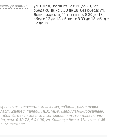
ежим работы:
ул. 1 Мая, 9а: пн-пт - с 8.30 до 20, без
обеда сб, вс - с 8.30 до 18, без обеда; ул.
Ленинградская, 11а: пн-пт - с 8.30 до 18,
обед с 12 до 13, сб, вс - с 8.30 до 18, обед с
12 до 13
рофнастил, водосточная система, сайдинг, радиаторы,
пласт, жалюзи, панели, ПВХ, МДФ, двери ламинированные,
м, обои, бикрост, клеи, краски, строительные материалы,
а, тел. 6-62-72, 4-94-95, ул. Ленинградская, 11а, тел. 4-35-
3 - сантехника