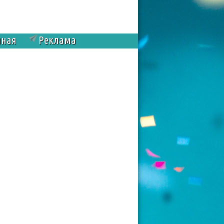
чная
Реклама