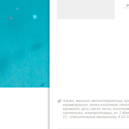
Р
Альянс, магазин, металлочерепица, п
керамогранит, сетка кладочная, пено
керамзит, урса, пакля, песок, линолеу
сантехника, электротовары, ул. 1 Мая 9
15 - строительные материалы, 4-22-3