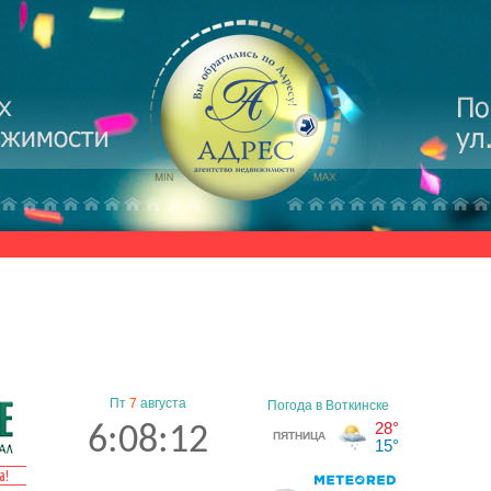
Пт
7
августа
6:08:13
а!