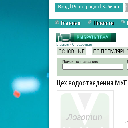
|
|
Вход
Регистрация
Кабинет
Главная
Новости
Вы здесь
Главная
›
Справочная
ОСНОВНЫЕ
ПО ПОПУЛЯРН
Поиск по названию
Цех водоотведения МУП
Р