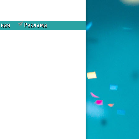
чная
Реклама