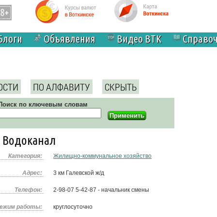
Блоги
Объявления
Видео ВТК
Справо
ОСТИ
ПО АЛФАВИТУ
СКРЫТЬ
Поиск по ключевым словам
 Водоканал
Категория:
Жилищно-коммунальное хозяйство
Адрес:
3 км Галевской ж/д
Телефон:
2-98-07 5-42-87 - начальник смены
ежим работы:
круглосуточно