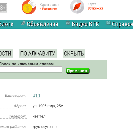
Блоги
Объявления
Видео ВТК
Справо
ОСТИ
ПО АЛФАВИТУ
СКРЫТЬ
Поиск по ключевым словам
Категория:
ЦТП
Адрес:
ул. 1905 года, 25А
Телефон:
нет тел.
ежим работы:
круглосуточно