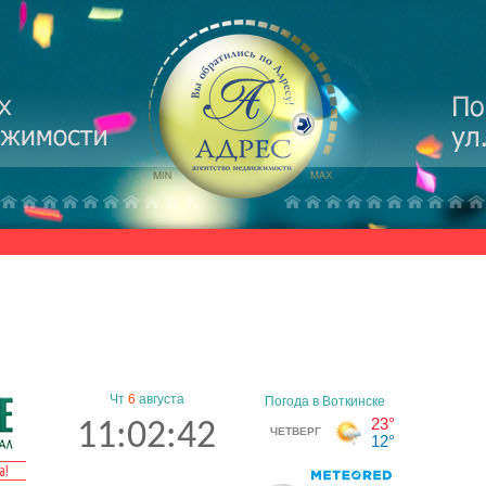
Чт
6
августа
11:02:43
а!