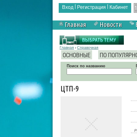
|
|
Вход
Регистрация
Кабинет
Главная
Новости
Вы здесь
Главная
›
Справочная
ОСНОВНЫЕ
ПО ПОПУЛЯРН
Поиск по названию
ЦТП-9
Р