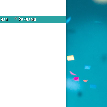
чная
Реклама