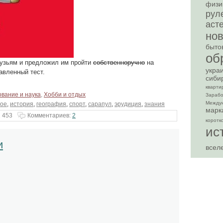
физи
рул
аст
но
быто
об
рузьям и предложил им пройти
собственноручно
на
укра
авленный тест.
сиби
кварти
вание и наука
,
Хобби и отдых
Зарабо
Между
ное
,
история
,
география
,
спорт
,
сарапул
,
эрудиция
,
знания
марк
 453
Комментариев:
2
коротк
ис
и
всел
,