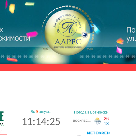
Вс
9
августа
11:14:26
а!