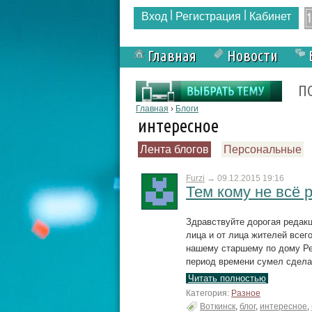
|
|
Вход
Регистрация
Кабинет
Главная
Новости
Форма поиска
П
Вы здесь
Главная
›
Блоги
интересное
Лента блогов
Персональные
Furzi
→
09.12.2015 19:16
Тем кому не всё 
Здравствуйте дорогая редакц
лица и от лица жителей всег
нашему старшему по дому Р
период времени сумел сдела
Читать полностью
Категория:
Разное
Воткинск
,
блог
,
интересное
,