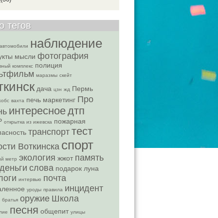
о тегов
наблюдение
автомобили
фотография
укты
мысли
полиция
вный комплекс
ьтфильм
маразмы
скейт
ткинск
дача
Пермь
цзн
жд
Про
печь
маркетинг
жобс
вахта
интересное
дтп
нь
Р
пожарная
открытка из ижевска
тест
транспорт
пасность
спорт
ости Воткинска
экология
память
жжот
ий метр
деньги
слова
подарок
луна
логи
почта
интервью
инцидент
аленное
уроды
правила
оружие
Школа
 братья
песня
общепит
лие
улицы