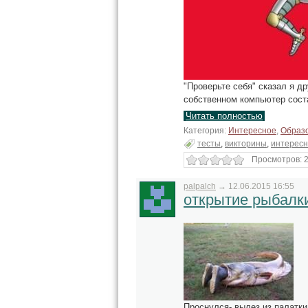
"Проверьте себя" сказал я д
собственном компьютер сост
Читать полностью
Категория:
Интересное
,
Образо
тесты
,
викторины
,
интерес
Просмотров: 2
palpalch
→
12.06.2015 16:55
открытие рыбалк
Проснулся- вылез из палатки