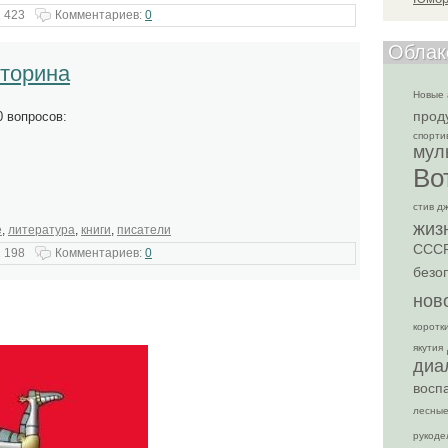
 423
Комментариев:
0
Облак
кторина
Новые 
прод
0 вопросов:
спорти
мул
Во
стив д
жиз
е
,
литература
,
книги
,
писатели
ССС
 198
Комментариев:
0
безо
нов
коротк
якутия
диа
восп
лесные
рукоде