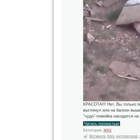
КРАСОТА!!! Нет, Вы только по
выглянул или на балкон выше
"чудо"-помойка находится на
Читать полностью
Категория:
ЖКХ
Воткинск
,
блог
,
интересное
,