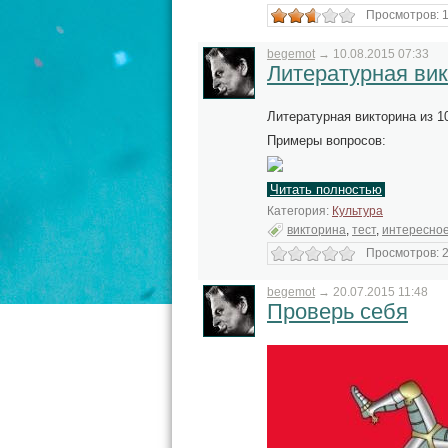
Просмотров: 1
begemot
→
10.08.2015 07:33
Литературная ви
Литературная викторина из 1
Примеры вопросов:
Читать полностью
Категория:
Культура
викторина
,
тест
,
интересно
Просмотров: 2
begemot
→
20.07.2015 11:48
Проверь себя