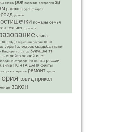
рок
за
ка
сказка
развитие
австралия
ем
ракшасы
ургант
корея
ероид
угрозы
востишечки
пожары
семья
вая техника
торговля
разование
улица
инавроде
пост
германия
распил
рь
vepsrf
электрик
свадьба
ремонт
будущее
тв
р
Видеорегистратор
стройка
хоккей
инет
ток
почта россии
народные отправления
а
зима
ПОЧТА БАНК
факты
ремонт
ометражка
юристы
архив
тория
ковид
прикол
закон
енная