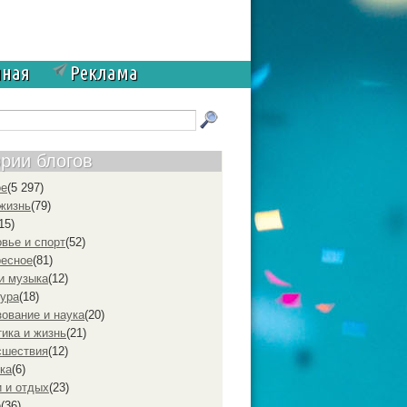
чная
Реклама
ории блогов
ое
(5 297)
жизнь
(79)
15)
вье и спорт
(52)
ресное
(81)
и музыка
(12)
ура
(18)
ование и наука
(20)
ика и жизнь
(21)
cшествия
(12)
ка
(6)
 и отдых
(23)
р
(36)