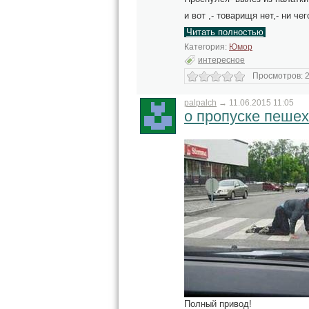
и вот ,- товарищя нет,- ни чег
Читать полностью
Категория:
Юмор
интересное
Просмотров: 2
palpalch
→
11.06.2015 11:05
о пропуске пеше
Полный привод!