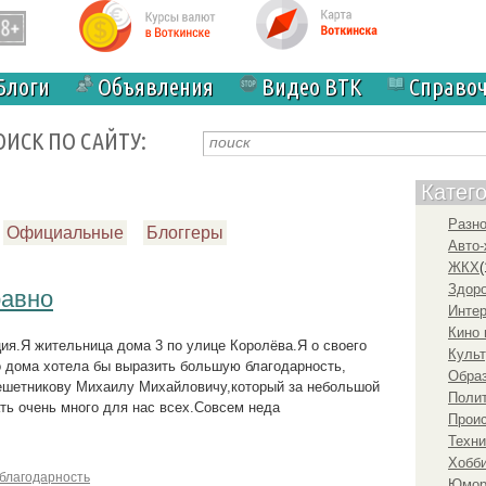
Блоги
Объявления
Видео ВТК
Справо
ОИСК ПО САЙТУ:
Катег
Разн
Официальные
Блоггеры
Авто-
ЖКХ
(
Здоро
равно
Инте
Кино 
ия.Я жительница дома 3 по улице Королёва.Я о своего
Культ
о дома хотела бы выразить большую благодарность,
Образ
ешетникову Михаилу Михайловичу,который за небольшой
Полит
ть очень много для нас всех.Совсем неда
Прои
Техни
Хобби
благодарность
Юмо