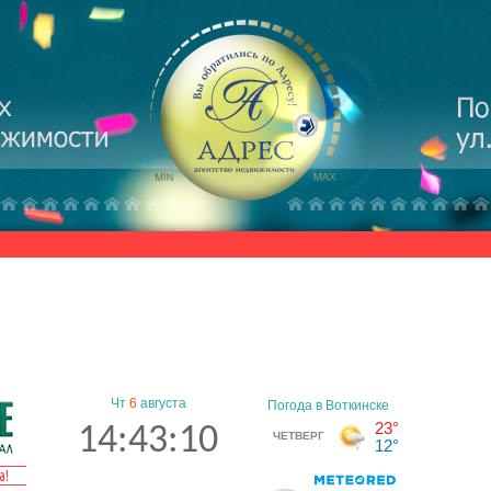
Чт
6
августа
14:43:11
а!