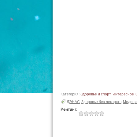
Категория:
Здоровье и спорт
Интересное
ДЭНАС
Здоровье без лекарств
Медеци
Рейтинг: