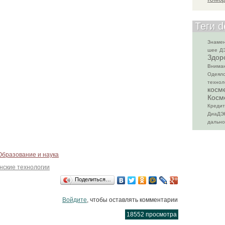
Теги d
Знамен
шее
Д
Здор
Внима
Одеяло
технол
косм
Косм
Креди
ДиаДЭ
дально
Образование и наука
нские технологии
Поделиться…
Войдите
, чтобы оставлять комментарии
18552 просмотра