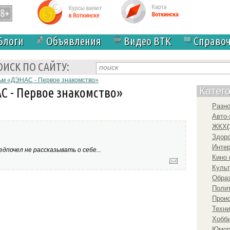
Блоги
Объявления
Видео ВТК
Справо
ОИСК ПО САЙТУ:
м «ДЭНАС - Первое знакомство»
 - Первое знакомство»
Катег
Разн
Авто-
ЖКХ
(
Здоро
Инте
дпочел не рассказывать о себе...
Кино 
Культ
Образ
Полит
Прои
Техни
Хобби
Юмо