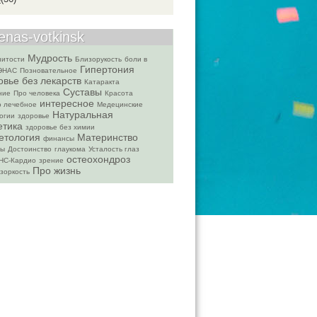
enas-votkinsk
Мудрость
итости
Близорукость
боли в
Гипертония
ЭНАС
Позновательное
овье без лекарств
Катаракта
Суставы
ние
Про человека
Красота
интересное
 лечебное
Медецинские
Натуральная
огии
здоровье
етика
здоровье без химии
етология
Материнство
финансы
ты
Достоинство
глаукома
Усталость глаз
остеохондроз
НС-Кардио
зрение
Про жизнь
зоркость