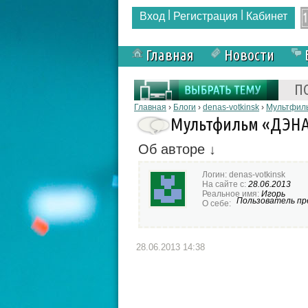
|
|
Вход
Регистрация
Кабинет
Главная
Новости
Форма поиска
П
Вы здесь
Главная
›
Блоги
›
denas-votkinsk
›
Мультфиль
Мультфильм «ДЭНАС
Об авторе ↓
Логин:
denas-votkinsk
На сайте с:
28.06.2013
Реальное имя:
Игорь
Пользователь пре
О себе:
28.06.2013 14:38