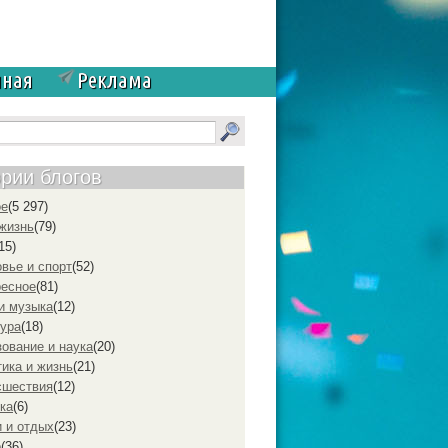
чная
Реклама
ории блогов
ое
(5 297)
жизнь
(79)
15)
вье и спорт
(52)
ресное
(81)
и музыка
(12)
ура
(18)
ование и наука
(20)
ика и жизнь
(21)
cшествия
(12)
ка
(6)
 и отдых
(23)
р
(36)