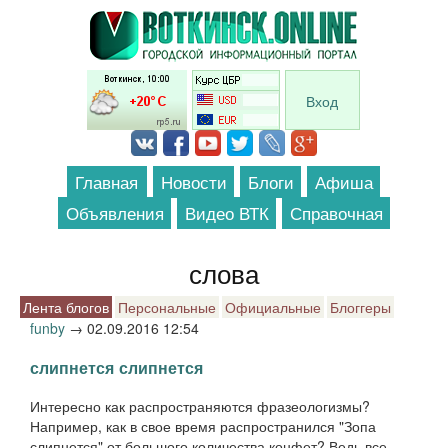
Перейти к основному содержанию
Вход
Главная
Новости
Блоги
Афиша
Объявления
Видео ВТК
Справочная
слова
Лента блогов
Персональные
Официальные
Блоггеры
funby
→
02.09.2016 12:54
слипнется слипнется
Интересно как распространяются фразеологизмы?
Например, как в свое время распространился "Зопа
слипнется" от большого количества конфет? Ведь все