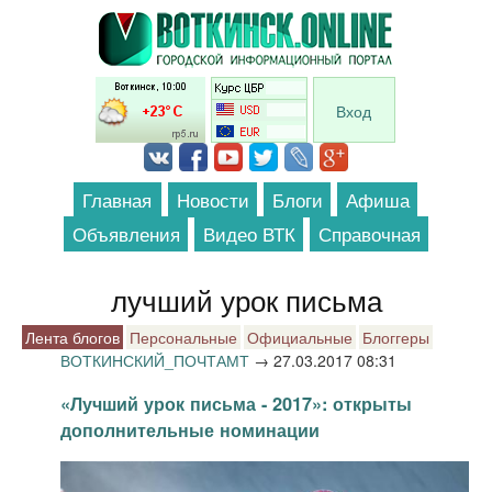
Перейти к основному содержанию
Вход
Главная
Новости
Блоги
Афиша
Объявления
Видео ВТК
Справочная
лучший урок письма
Лента блогов
Персональные
Официальные
Блоггеры
ВОТКИНСКИЙ_ПОЧТАМТ
→
27.03.2017 08:31
«Лучший урок письма - 2017»: открыты
дополнительные номинации