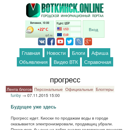
Перейти к основному содержанию
Вход
Главная
Новости
Блоги
Афиша
Объявления
Видео ВТК
Справочная
прогресс
Лента блогов
Персональные
Официальные
Блоггеры
funby
→
07.11.2015 15:00
Будущее уже здесь
Прогресс идет. Киоски по продажам воды в городе
оказывается электронизировали, продавщиц убрали.
Показывать бы еще на табло анализ содержания веществ