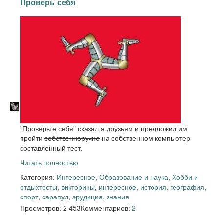
Проверь себя
"Проверьте себя" сказал я друзьям и предложил им
пройти
собственноручно
на собственном компьютер
составленный тест.
Читать полностью
Категория:
Интересное
,
Образование и наука
,
Хобби и
отдых
тесты
,
викторины
,
интересное
,
история
,
география
,
спорт
,
сарапул
,
эрудиция
,
знания
Просмотров: 2 453
Комментариев:
2