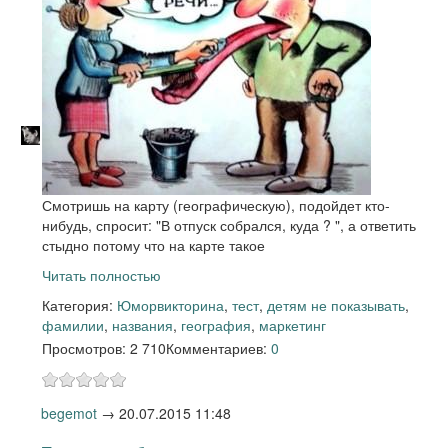
Смотришь на карту (географическую), подойдет кто-
нибудь, спросит: "В отпуск собрался, куда ? ", а ответить
стыдно потому что на карте такое
Читать полностью
Категория:
Юмор
викторина
,
тест
,
детям не показывать
,
фамилии
,
названия
,
география
,
маркетинг
Просмотров: 2 710
Комментариев:
0
begemot
→
20.07.2015 11:48