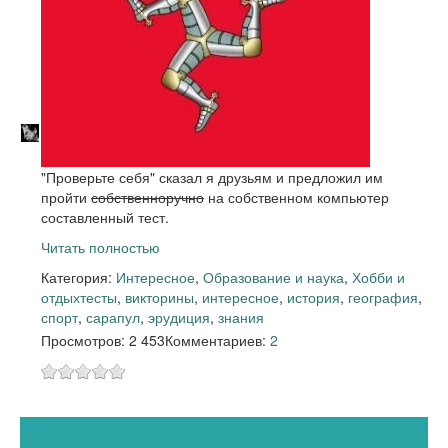
"Проверьте себя" сказал я друзьям и предложил им
пройти
собственноручно
на собственном компьютер
составленный тест.
Читать полностью
Категория:
Интересное
,
Образование и наука
,
Хобби и
отдых
тесты
,
викторины
,
интересное
,
история
,
география
,
спорт
,
сарапул
,
эрудиция
,
знания
Просмотров: 2 453
Комментариев:
2