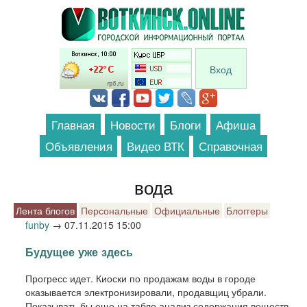
Перейти к основному содержанию
Вход
Главная
Новости
Блоги
Афиша
Объявления
Видео ВТК
Справочная
вода
Лента блогов
Персональные
Официальные
Блоггеры
funby
→
07.11.2015 15:00
Будущее уже здесь
Прогресс идет. Киоски по продажам воды в городе
оказывается электронизировали, продавщиц убрали.
Показывать бы еще на табло анализ содержания веществ