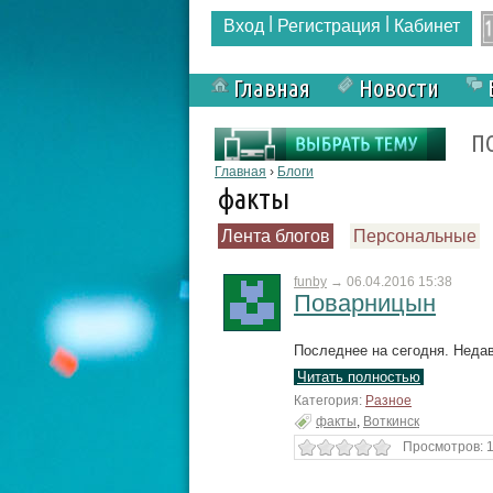
|
|
Вход
Регистрация
Кабинет
Главная
Новости
Форма поиска
П
Вы здесь
Главная
›
Блоги
факты
Лента блогов
Персональные
funby
→
06.04.2016 15:38
Поварницын
Последнее на сегодня. Неда
Читать полностью
Категория:
Разное
факты
,
Воткинск
Просмотров: 1