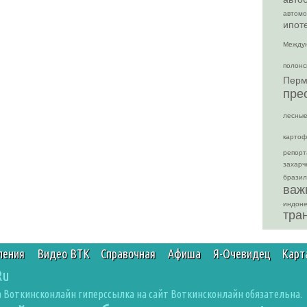
автом
ипот
Между
полонс
Перм
пре
лесные
картоф
репор
захарч
бразил
важ
индоне
тра
ления
Видео ВТК
Справочная
Афиша
Я-Очевидец
Карт
Ru
 Воткинсконлайн гиперссылка на сайт Воткинсконлайн обязательна.