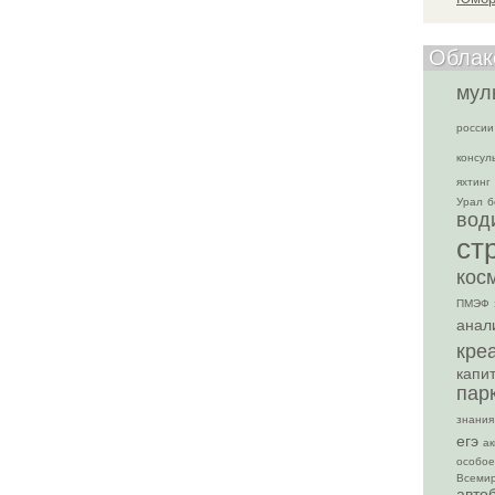
Облак
мул
россии
консул
яхтинг
Урал
б
вод
ст
кос
ПМЭФ
анал
кре
капи
пар
знания
егэ
ак
особое
Всемир
авто