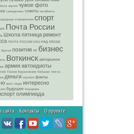
Новые
чужое фото
обили
якутия
ека
советы
самоделкин
челябинск
спорт
народные отправления
Почта России
кий
Школа
пятница
ремонт
ь
сса
опсос
ПОЧТА РОССИИ ОАО РЖД
бизнес
позитив
нг
 братья
Воткинск
авторынок
ель
армия
автоидиоты
таж
енко
Глазов
Бурановские бабушки
тексты
деньги
факты
ия
научпоп
но
интересно
мозг
люди
будущее
зия
борщевик
нспорт
олимпиада
а сайта
Контакты
О проекте