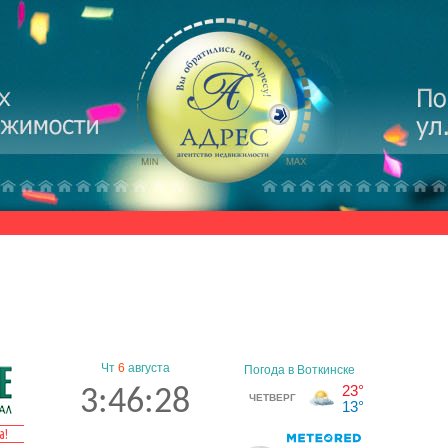
Чт
6
августа
3:46:29
а!