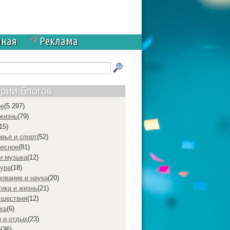
чная
Реклама
ории блогов
ое
(5 297)
жизнь
(79)
15)
вье и спорт
(52)
ресное
(81)
и музыка
(12)
ура
(18)
ование и наука
(20)
ика и жизнь
(21)
cшествия
(12)
ка
(6)
 и отдых
(23)
р
(36)