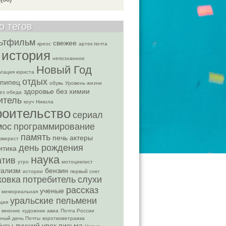
о тегов
ьтфильм
свежее
креос
артек почта
история
непознанное
Новый Год
ьтация юриста
отдых
пипец
обувь
Уровень жизни
здоровье без химии
ез обеда
итель
коуч
Никола
роительство
сериал
мос
программирование
память
печь
актеры
эверест
день рождения
итика
наука
атив
утро
мотоциклист
тализм
бензин
истории
первый снег
ковка
потребитель
слухи
рассказ
ученые
мемориальная
уральские пельмени
ция
 мнение
художник
авиа
Почта России
ный день Почты
короткометражка
бусы
лучший урок письма