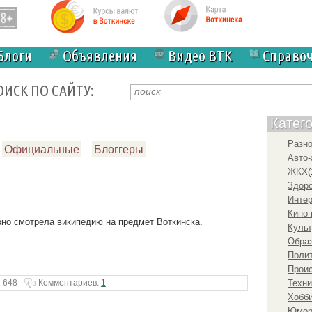
Блоги
Объявления
Видео ВТК
Справо
ОИСК ПО САЙТУ:
Катег
Разн
Официальные
Блоггеры
Авто-
ЖКХ
(
Здоро
Инте
Кино 
вно смотрела википедию на предмет Воткинска.
Культ
Образ
Полит
Прои
 648
Комментариев:
1
Техни
Хобби
Юмо