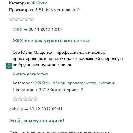
Категория:
ЖКХ
жкх
Просмотров: 3 811
Комментариев:
2
cjmix
→
08.11.2013 10:14
ЖКХ или как украсть миллионы
Это Юрий Мащенко – профессионал, инженер-
проектировщик и просто человек вскрывший очередную
афёру наших жуликов и воров.
Читать полностью
Категория:
ЖКХ
жкх
,
обман
,
правительство
,
счетчики
Просмотров: 3 713
Комментариев:
2
caballa
→
10.12.2012 09:41
Эгей, коммунальщики!
Уже почти неделю по улицам невозможно ходить -