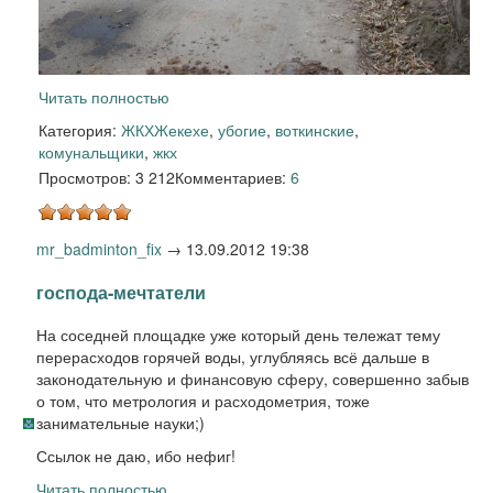
Читать полностью
Категория:
ЖКХ
Жекехе
,
убогие
,
воткинские
,
комунальщики
,
жкх
Просмотров: 3 212
Комментариев:
6
mr_badminton_fix
→
13.09.2012 19:38
господа-мечтатели
На соседней площадке уже который день тележат тему
перерасходов горячей воды, углубляясь всё дальше в
законодательную и финансовую сферу, совершенно забыв
о том, что метрология и расходометрия, тоже
занимательные науки;)
Ссылок не даю, ибо нефиг!
Читать полностью