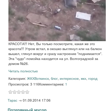
КРАСОТА!!! Нет, Вы только посмотрите, какая же это
красота!!! Утром встал, в окошко выглянул или на балкон
вышел, глянул вокруг и сразу настроение "поднимается".
Эта "чудо"-помойка находится на ул. Волгоградской за
домом №26.
Читать полностью
Категория:
ЖКХ
Воткинск
,
блог
,
интересное
,
жкх
,
город
Просмотров: 3 116
Комментариев:
1
Тарас
→
01.09.2014 17:06
Потерянный мусор