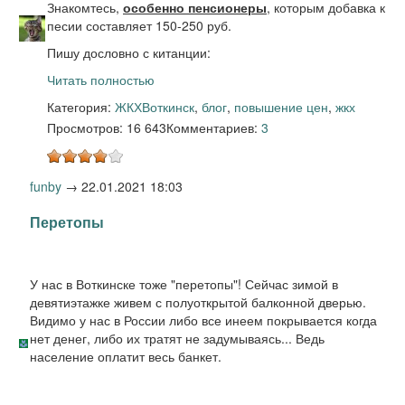
Знакомтесь,
особенно пенсионеры
, которым добавка к
песии составляет 150-250 руб.
Пишу дословно с китанции:
Читать полностью
Категория:
ЖКХ
Воткинск
,
блог
,
повышение цен
,
жкх
Просмотров: 16 643
Комментариев:
3
funby
→
22.01.2021 18:03
Перетопы
У нас в Воткинске тоже "перетопы"! Сейчас зимой в
девятиэтажке живем с полуоткрытой балконной дверью.
Видимо у нас в России либо все инеем покрывается когда
нет денег, либо их тратят не задумываясь... Ведь
население оплатит весь банкет.