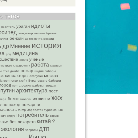
о тегов
идиоты
ураган
 водитель
осипед
эвакуатор
лесные братья
бензин
клист
артек почта россии
история
др
Мнение
а
ва
медицина
рпц
сшествие
ученые
архив
работа
ометраж
справочник
карлсон
пожар
ы
стив джобс
индия
поборы
киноактеры
москва
рка
автоугон
атеринство
скейт
Бурановские бабушки
город
почта режим работы
продам
путин
архитектура
пост
жкх
бомж
из жизни
вера
знатоки
пешеход
пожарная
к
пасность
trump
Заработок
турбоманьяк
потребитель
ович
вирус
взрыв
китай
?
овье без лекарств
дтп
экология
запросы
Кино