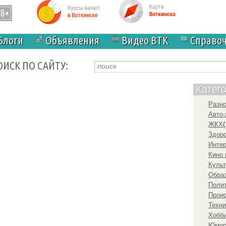
Блоги
Объявления
Видео ВТК
Справо
ОИСК ПО САЙТУ:
Катег
Разн
Авто-
ЖКХ
(
Здоро
Инте
Кино 
Культ
Образ
Полит
Прои
Техни
Хобби
Юмо