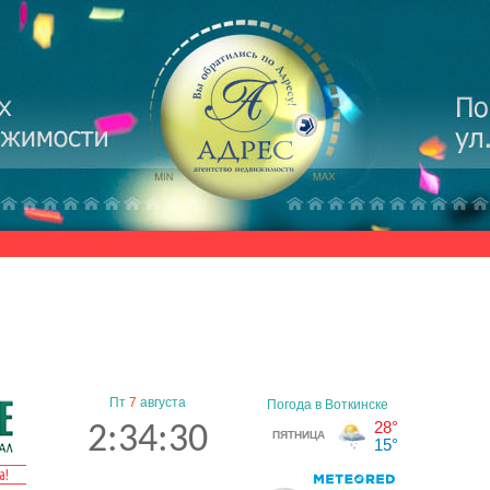
Пт
7
августа
2:34:31
а!