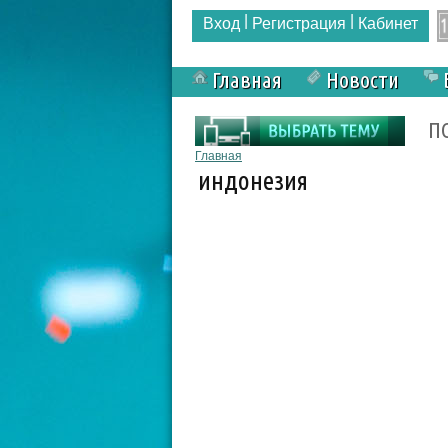
|
|
Вход
Регистрация
Кабинет
Главная
Новости
Форма поиска
П
Вы здесь
Главная
индонезия