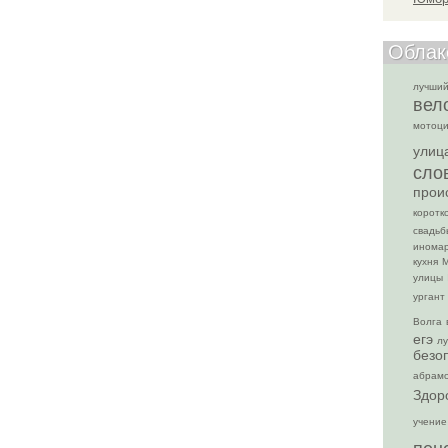
Облак
лучший
вел
мотоци
улиц
сло
прои
коротк
свадьб
инома
кухня
М
улицы
ургант
Волга
егэ
лу
безо
абрам
Здор
учение