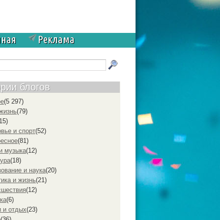
чная
Реклама
ории блогов
ое
(5 297)
жизнь
(79)
15)
вье и спорт
(52)
ресное
(81)
и музыка
(12)
ура
(18)
ование и наука
(20)
ика и жизнь
(21)
cшествия
(12)
ка
(6)
 и отдых
(23)
р
(36)