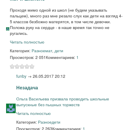
Проходя мимо одной из школ (не будем указывать
пальцем), много раз мне резало слух как дети на взгляд 4-
5 классов безбожно матерятся, в том числе девочки.
Положа руку на сердце - в наше время так точно не
ругались.
Читать полностью
Категория:
Разное
мат
,
дети
Просмотров: 2 051
Комментариев:
1
funby
→
26.05.2017 20:12
Незадача
Ольга Васильева призвала проводить школьные
выпускные без пышных торжеств
Читать полностью
Категория:
Разное
дети
Просмотров: 2 263
Комментариев:
1