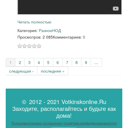
Читать полностью
Категория:
Разное
НОД
Просмотров: 2 085
Комментариев:
0
Страницы
1
2
3
4
5
6
7
8
9
…
следующая ›
последняя »
© 2012 - 2021 Votkinskonline.Ru
Заходите, располагайтесь и будьте как
дома!
Пользовательское соглашение (политика конфиденциальности)