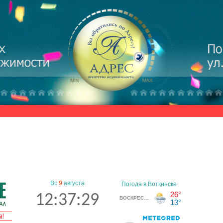
Вс
9
августа
12:37:29
а!