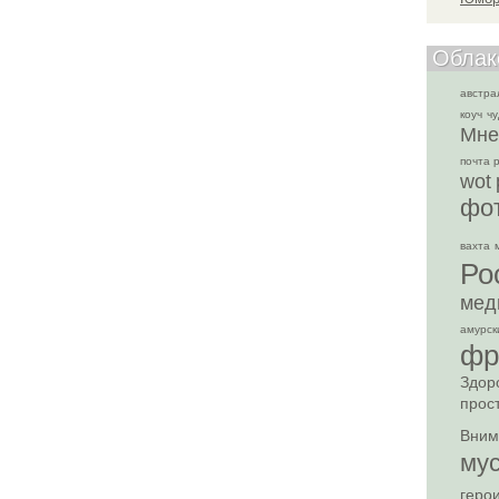
Облак
австра
коуч
чу
Мне
почта 
wot
фо
вахта
Ро
мед
амурск
фр
Здор
прост
Вним
му
геро