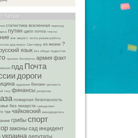
о тегов
статистика
вселенная
лия
переход
путин
цвпп почта
деса
тексты
ние
вов
эверест
почта режим работы
?
из жизни
россии дед мороз
Светофор
русский язык
без обеда
подростки
то
армия
факт
тренинг бесплатно
Почта
пдд
маразм
ссии
дороги
ицина
бензин
художник
автомото
финансы
ий тигр
репортаж
аза
пожарная безопасность
овье без лекарств
самоделкин
чайковский
о так
какнадоделать
спорт
грибы
ание
сор
законы
сад
инцидент
украина
депутаты
и