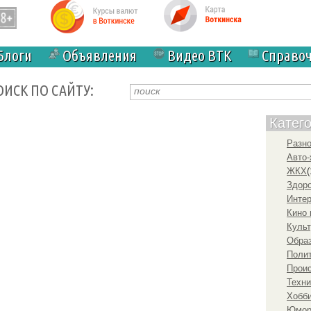
Блоги
Объявления
Видео ВТК
Справо
ОИСК ПО САЙТУ:
Катег
Разн
Авто-
ЖКХ
(
Здоро
Инте
Кино 
Культ
Образ
Полит
Прои
Техни
Хобби
Юмо