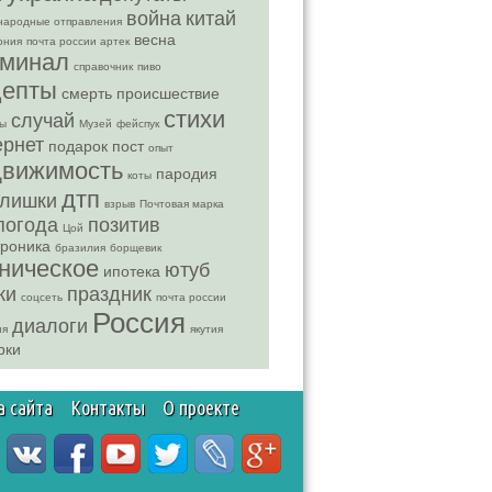
война
китай
народные отправления
весна
ония
почта россии артек
иминал
справочник
пиво
цепты
смерть
происшествие
стихи
случай
ды
Музей
фейспук
ернет
подарок
пост
опыт
движимость
пародия
коты
дтп
лишки
взрыв
Почтовая марка
погода
позитив
Цой
троника
бразилия
борщевик
ническое
ютуб
ипотека
ки
праздник
соцсеть
почта россии
Россия
диалоги
ня
якутия
рки
а сайта
Контакты
О проекте