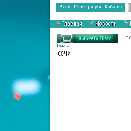
|
|
Вход
Регистрация
Кабинет
Главная
Новости
Форма поиска
П
Вы здесь
Главная
сочи