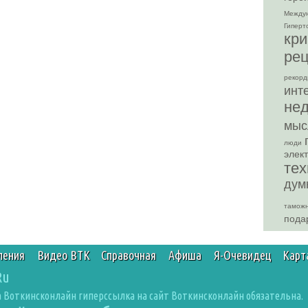
Между
Гиперт
кр
ре
рекор
инт
не
мыс
люди
элек
тех
дум
тамож
пода
ления
Видео ВТК
Справочная
Афиша
Я-Очевидец
Карт
Ru
 Воткинсконлайн гиперссылка на сайт Воткинсконлайн обязательна.