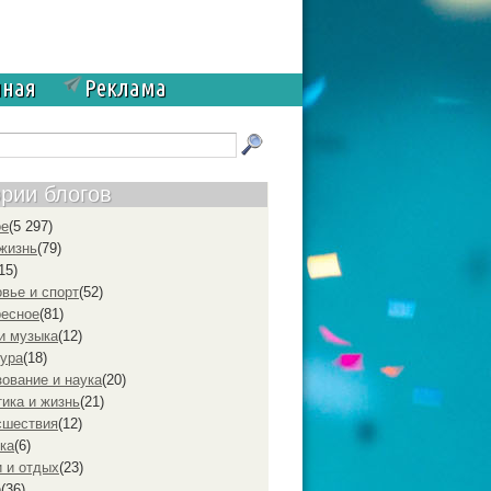
чная
Реклама
ории блогов
ое
(5 297)
жизнь
(79)
15)
вье и спорт
(52)
ресное
(81)
и музыка
(12)
ура
(18)
ование и наука
(20)
ика и жизнь
(21)
cшествия
(12)
ка
(6)
 и отдых
(23)
р
(36)