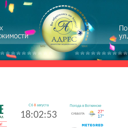
Сб
8
августа
18:02:53
а!