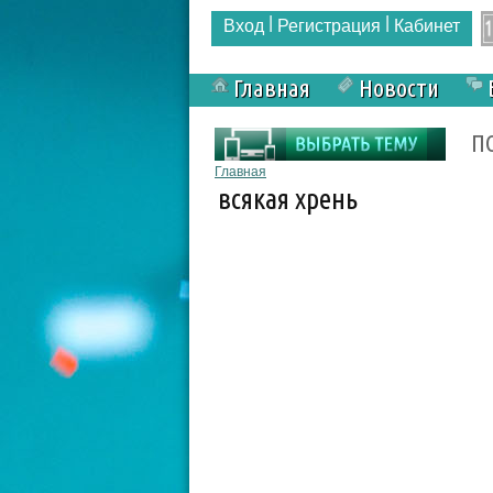
|
|
Вход
Регистрация
Кабинет
Главная
Новости
Форма поиска
П
Вы здесь
Главная
всякая хрень