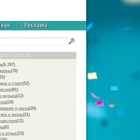
чная
Реклама
ории блогов
ое
(5 297)
жизнь
(79)
15)
вье и спорт
(52)
ресное
(81)
и музыка
(12)
ура
(18)
ование и наука
(20)
ика и жизнь
(21)
cшествия
(12)
ка
(6)
 и отдых
(23)
р
(36)