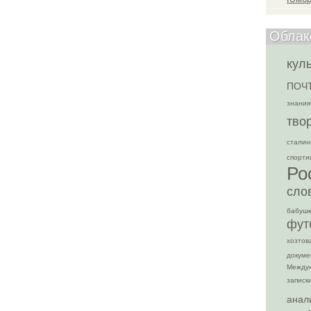
Облак
кул
ПОЧ
знания
тво
сталин
спорти
Ро
сло
бабуш
фут
хозтов
докуме
Между
записк
анал