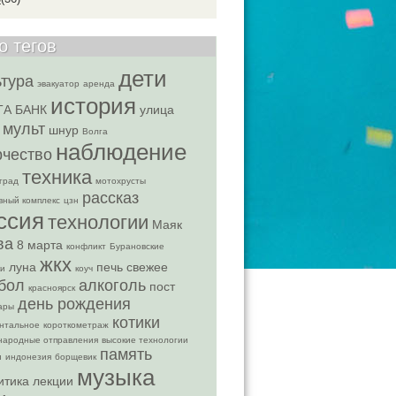
о тегов
дети
ьтура
эвакуатор
аренда
история
ТА БАНК
улица
мульт
шнур
Волга
наблюдение
рчество
техника
град
мотохрусты
рассказ
вный комплекс
цзн
ссия
технологии
Маяк
ва
8 марта
конфликт
Бурановские
жкх
луна
печь
свежее
ки
коуч
бол
алкоголь
пост
красноярск
день рождения
ары
котики
нтальное
короткометраж
народные отправления
высокие технологии
память
и
индонезия
борщевик
музыка
итика
лекции