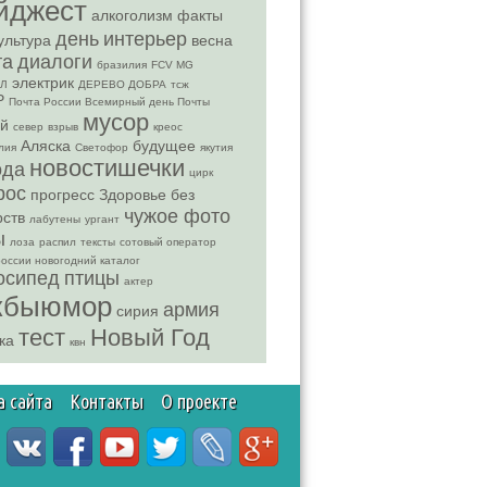
йджест
алкоголизм
факты
день
интерьер
ультура
весна
та
диалоги
бразилия
FCV MG
электрик
Л
ДЕРЕВО ДОБРА
тсж
Р
Почта России Всемирный день Почты
мусор
ей
север
взрыв
креос
Аляска
будущее
лия
Светофор
якутия
новостишечки
ода
цирк
рос
прогресс
Здоровье без
чужое фото
рств
лабутены
ургант
ы
лоза
распил
тексты
сотовый оператор
россии новогодний каталог
осипед
птицы
актер
кбыюмор
армия
сирия
тест
Новый Год
ка
квн
а сайта
Контакты
О проекте