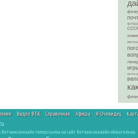
да
физк
поч
ФУТБО
ССС
хокк
австра
пог
воп
лека
игр
почта 
вел
ка
физи
ления
Видео ВТК
Справочная
Афиша
Я-Очевидец
Карт
Ru
 Воткинсконлайн гиперссылка на сайт Воткинсконлайн обязательна.