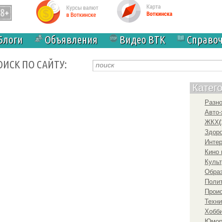
Блоги
Объявления
Видео ВТК
Справо
ОИСК ПО САЙТУ:
Катег
Разн
Авто-
ЖКХ
(
Здоро
Инте
Кино 
Культ
Образ
Полит
Прои
Техни
Хобби
Юмо