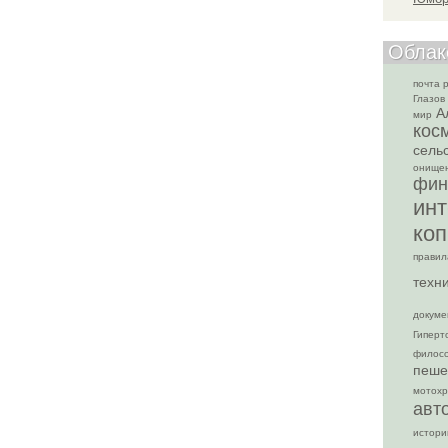
Облак
почта 
Глазов
А
мир
кос
сель
онище
фин
ин
коп
правил
техн
докуме
Гиперт
филос
пеше
мотохр
авт
истори