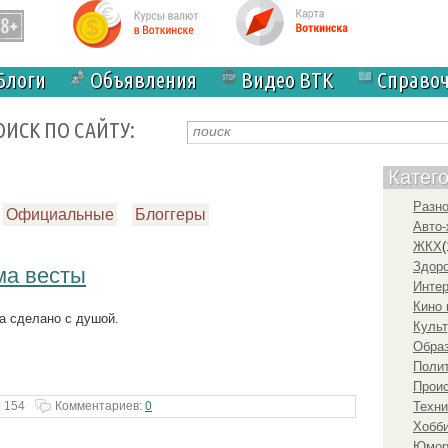
Блоги
Объявления
Видео ВТК
Справо
ОИСК ПО САЙТУ:
Катег
Разн
Официальные
Блоггеры
Авто-
ЖКХ
(
Здоро
ма весты
Инте
Кино 
а сделано с душой.
Культ
Образ
Полит
Прои
 154
Комментариев:
0
Техни
Хобби
Юмо