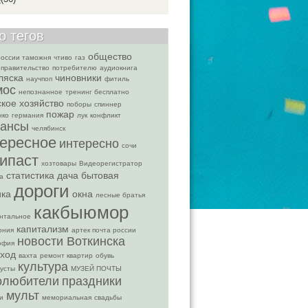
о тегов
общество
россии таможня
чтиво
газ
правительство
потребителю
аудиокнига
ляска
чиновники
научпоп
фитиль
мос
непознанное
тренинг бесплатно
ское хозяйство
поборы
спиннер
пожар
нко
германия
лук
конфликт
ансы
челябинск
тересное
интересно
сочи
ипаст
хозтовары
Видеорегистратор
статистика
дача
бытовая
а
дороги
ика
окна
лесные братья
какбыюмор
нтальное
капитализм
ония
артек почта россии
новости Воткинска
офия
ход
вахта
ремонт квартир
обувь
культура
усты
МУЗЕЙ ПОЧТЫ
олюбители
праздники
мульт
и
мемориальная
свадьбы