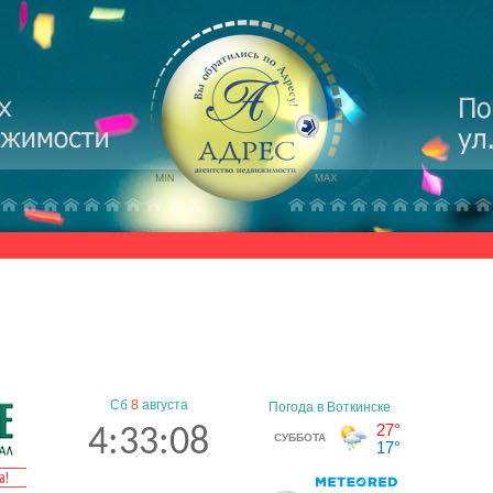
Сб
8
августа
4:33:09
а!