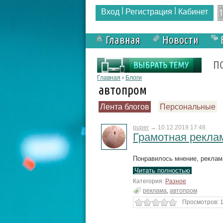
|
|
Вход
Регистрация
Кабинет
Главная
Новости
Форма поиска
П
Вы здесь
Главная
›
Блоги
автопром
Лента блогов
Персональные
puper
→
10.12.2019 17:48
Грамотная рекла
Понравилось мнение, реклам
Читать полностью
Категория:
Разное
реклама
,
автопром
Просмотров: 1