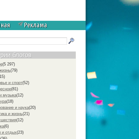
чная
Реклама
ории блогов
ое
(5 297)
жизнь
(79)
15)
вье и спорт
(52)
ресное
(81)
и музыка
(12)
ура
(18)
ование и наука
(20)
ика и жизнь
(21)
cшествия
(12)
ка
(6)
 и отдых
(23)
р
(36)