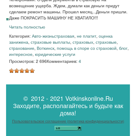
возмещение ущерба. Ждем, думали как деньги придут
сделаем ремонт машины. Прошел месяц...Деньги пришли.
Даже ПОКРАСИТЬ МАШИНУ НЕ ХВАТИЛО!!!
Читать полностью
Категория:
Авто-жизнь
страховая
,
не платит
,
оценка
занижена
,
страховые выплаты
,
страховых
,
страховые
,
страхование
,
Воткинск
,
помощь в споре со страховой
,
блог
,
интересное
,
юридические услуги
Просмотров: 2 696
Комментариев:
4
© 2012 - 2021 Votkinskonline.Ru
Заходите, располагайтесь и будьте как
дома!
Пользовательское соглашение (политика конфиденциальности)