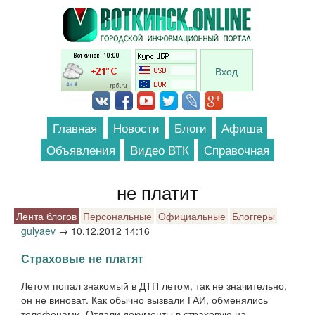
Перейти к основному содержанию
Вход
Главная
Новости
Блоги
Афиша
Объявления
Видео ВТК
Справочная
не платит
Лента блогов
Персональные
Официальные
Блоггеры
gulyaev
→
10.12.2012 14:16
Страховые не платят
Летом попал знакомый в ДТП летом, так не значительно,
он не виноват. Как обычно вызвали ГАИ, обменялись
телефонами. Отдали документы в страховую на