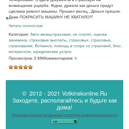
возмещение ущерба. Ждем, думали как деньги придут
сделаем ремонт машины. Прошел месяц...Деньги пришли.
Даже ПОКРАСИТЬ МАШИНУ НЕ ХВАТИЛО!!!
Читать полностью
Категория:
Авто-жизнь
страховая
,
не платит
,
оценка
занижена
,
страховые выплаты
,
страховых
,
страховые
,
страхование
,
Воткинск
,
помощь в споре со страховой
,
блог
,
интересное
,
юридические услуги
Просмотров: 2 696
Комментариев:
4
© 2012 - 2021 Votkinskonline.Ru
Заходите, располагайтесь и будьте как
дома!
Пользовательское соглашение (политика конфиденциальности)