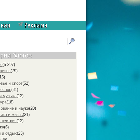
чная
Реклама
ории блогов
ое
(5 297)
жизнь
(79)
15)
вье и спорт
(52)
ресное
(81)
и музыка
(12)
ура
(18)
ование и наука
(20)
ика и жизнь
(21)
cшествия
(12)
ка
(6)
 и отдых
(23)
р
(36)