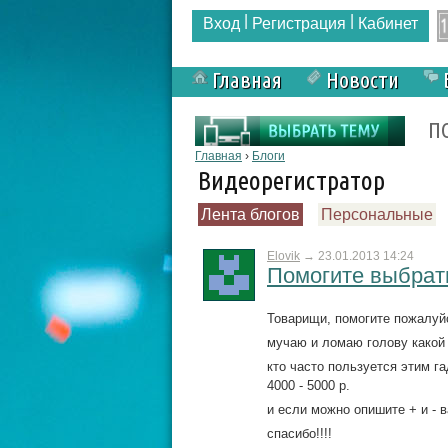
|
|
Вход
Регистрация
Кабинет
Главная
Новости
Форма поиска
П
Вы здесь
Главная
›
Блоги
Видеорегистратор
Лента блогов
Персональные
Elovik
→
23.01.2013 14:24
Помогите выбрать
Товарищи, помогите пожалуйс
мучаю и ломаю голову какой
кто часто пользуется этим г
4000 - 5000 р.
и если можно опишите + и - 
спасибо!!!!