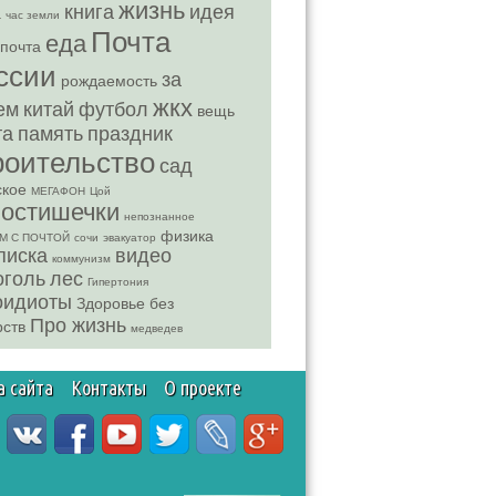
жизнь
книга
идея
а
час земли
Почта
еда
 почта
ссии
за
рождаемость
жкх
ем
китай
футбол
вещь
та
память
праздник
роительство
сад
ское
МЕГАФОН
Цой
востишечки
непознанное
физика
М С ПОЧТОЙ
сочи
эвакуатор
писка
видео
коммунизм
оголь
лес
Гипертония
оидиоты
Здоровье без
Про жизнь
рств
медведев
а сайта
Контакты
О проекте