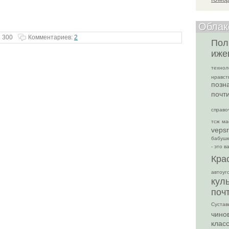
Облак
 300
Комментариев:
2
Пол
иже
технол
нравст
позн
почт
справо
тсж
ма
vepsr
бабуш
- это в
Кра
автоуг
кул
поч
Сустав
чино
клас