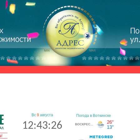
Вс
9
августа
12:43:27
а!