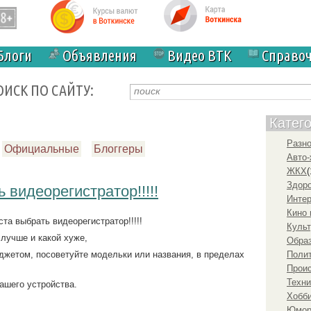
Блоги
Объявления
Видео ВТК
Справо
ОИСК ПО САЙТУ:
Катег
Разн
Официальные
Блоггеры
Авто-
ЖКХ
(
Здоро
 видеорегистратор!!!!!
Инте
Кино 
та выбрать видеорегистратор!!!!!
Культ
 лучше и какой хуже,
Образ
аджетом, посоветуйте модельки или названия, в пределах
Полит
Прои
Техни
вашего устройства.
Хобби
Юмо