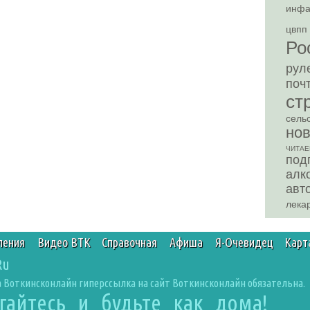
инф
цвпп
Ро
рул
поч
ст
сель
но
ЧИТАЕ
под
алк
авт
лека
ления
Видео ВТК
Справочная
Афиша
Я-Очевидец
Карт
Ru
 Воткинсконлайн гиперссылка на сайт Воткинсконлайн обязательна.
агайтесь и будьте как дома!