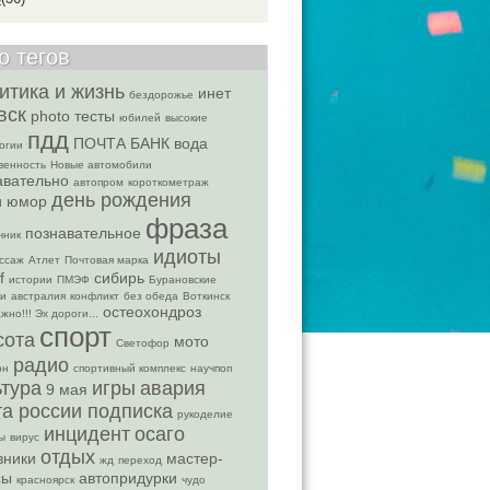
о тегов
итика и жизнь
инет
бездорожье
вск
photo
тесты
юбилей
высокие
пдд
ПОЧТА БАНК
вода
огии
венность
Новые автомобили
авательно
автопром
короткометраж
день рождения
и юмор
фраза
познавательное
чник
идиоты
ссаж
Атлет
Почтовая марка
f
сибирь
истории
ПМЭФ
Бурановские
ки
австралия
конфликт
без обеда
Воткинск
остеохондроз
ажно!!! Эх дороги...
спорт
сота
мото
Светофор
радио
он
спортивный комплекс
научпоп
ьтура
игры
авария
9 мая
та россии подписка
рукоделие
инцидент
осаго
ы
вирус
отдых
вники
мастер-
жд
переход
сы
автопридурки
красноярск
чудо