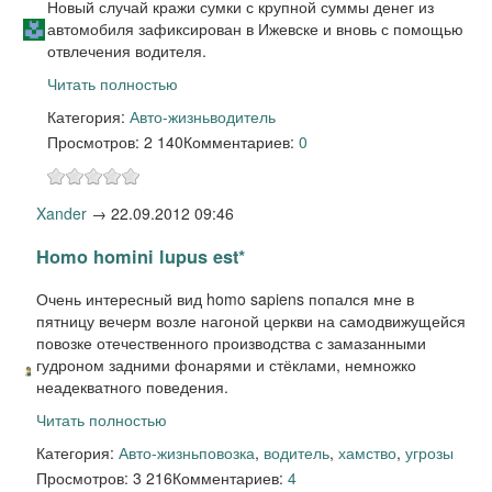
Новый случай кражи сумки с крупной суммы денег из
автомобиля зафиксирован в Ижевске и вновь с помощью
отвлечения водителя.
Читать полностью
Категория:
Авто-жизнь
водитель
Просмотров: 2 140
Комментариев:
0
Xander
→
22.09.2012 09:46
Homo homini lupus est*
Очень интересный вид homo sapiens попался мне в
пятницу вечерм возле нагоной церкви на самодвижущейся
повозке отечественного производства с замазанными
гудроном задними фонарями и стёклами, немножко
неадекватного поведения.
Читать полностью
Категория:
Авто-жизнь
повозка
,
водитель
,
хамство
,
угрозы
Просмотров: 3 216
Комментариев:
4