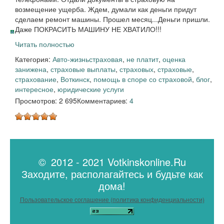
возмещение ущерба. Ждем, думали как деньги придут
сделаем ремонт машины. Прошел месяц...Деньги пришли.
Даже ПОКРАСИТЬ МАШИНУ НЕ ХВАТИЛО!!!
Читать полностью
Категория:
Авто-жизнь
страховая
,
не платит
,
оценка
занижена
,
страховые выплаты
,
страховых
,
страховые
,
страхование
,
Воткинск
,
помощь в споре со страховой
,
блог
,
интересное
,
юридические услуги
Просмотров: 2 695
Комментариев:
4
© 2012 - 2021 Votkinskonline.Ru
Заходите, располагайтесь и будьте как
дома!
Пользовательское соглашение (политика конфиденциальности)