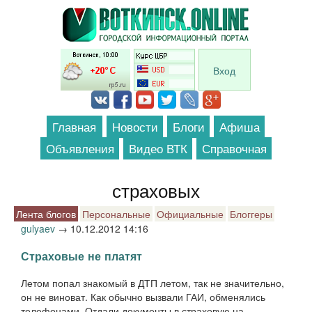
Перейти к основному содержанию
Вход
Главная
Новости
Блоги
Афиша
Объявления
Видео ВТК
Справочная
страховых
Лента блогов
Персональные
Официальные
Блоггеры
gulyaev
→
10.12.2012 14:16
Страховые не платят
Летом попал знакомый в ДТП летом, так не значительно,
он не виноват. Как обычно вызвали ГАИ, обменялись
телефонами. Отдали документы в страховую на