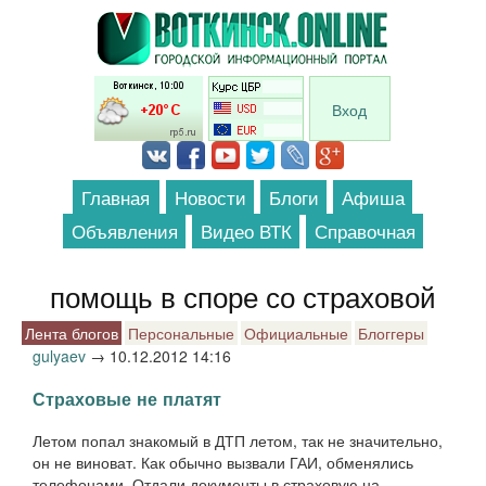
Перейти к основному содержанию
Вход
Главная
Новости
Блоги
Афиша
Объявления
Видео ВТК
Справочная
помощь в споре со страховой
Лента блогов
Персональные
Официальные
Блоггеры
gulyaev
→
10.12.2012 14:16
Страховые не платят
Летом попал знакомый в ДТП летом, так не значительно,
он не виноват. Как обычно вызвали ГАИ, обменялись
телефонами. Отдали документы в страховую на