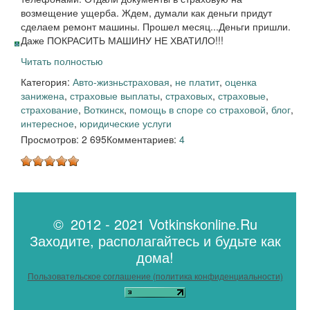
возмещение ущерба. Ждем, думали как деньги придут
сделаем ремонт машины. Прошел месяц...Деньги пришли.
Даже ПОКРАСИТЬ МАШИНУ НЕ ХВАТИЛО!!!
Читать полностью
Категория:
Авто-жизнь
страховая
,
не платит
,
оценка
занижена
,
страховые выплаты
,
страховых
,
страховые
,
страхование
,
Воткинск
,
помощь в споре со страховой
,
блог
,
интересное
,
юридические услуги
Просмотров: 2 695
Комментариев:
4
© 2012 - 2021 Votkinskonline.Ru
Заходите, располагайтесь и будьте как
дома!
Пользовательское соглашение (политика конфиденциальности)