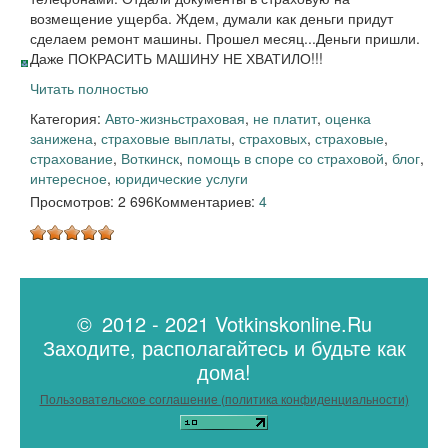
возмещение ущерба. Ждем, думали как деньги придут
сделаем ремонт машины. Прошел месяц...Деньги пришли.
Даже ПОКРАСИТЬ МАШИНУ НЕ ХВАТИЛО!!!
Читать полностью
Категория:
Авто-жизнь
страховая
,
не платит
,
оценка
занижена
,
страховые выплаты
,
страховых
,
страховые
,
страхование
,
Воткинск
,
помощь в споре со страховой
,
блог
,
интересное
,
юридические услуги
Просмотров: 2 696
Комментариев:
4
© 2012 - 2021 Votkinskonline.Ru
Заходите, располагайтесь и будьте как
дома!
Пользовательское соглашение (политика конфиденциальности)