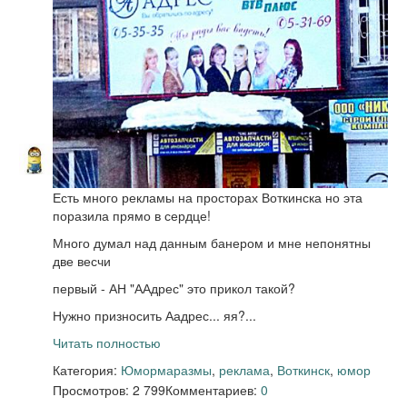
Есть много рекламы на просторах Воткинска но эта
поразила прямо в сердце!
Много думал над данным банером и мне непонятны
две весчи
первый - АН "ААдрес" это прикол такой?
Нужно призносить Аадрес... яя?...
Читать полностью
Категория:
Юмор
маразмы
,
реклама
,
Воткинск
,
юмор
Просмотров: 2 799
Комментариев:
0