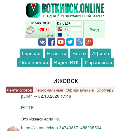
Перейти к основному содержанию
Вход
Главная
Новости
Блоги
Афиша
Объявления
Видео ВТК
Справочная
ижевск
Лента блогов
Персональные
Официальные
Блоггеры
puper
→
02.10.2020 17:46
ЁПТЕ
Это Ижевск если чо.
https://vk.com/video-34740837_456265504