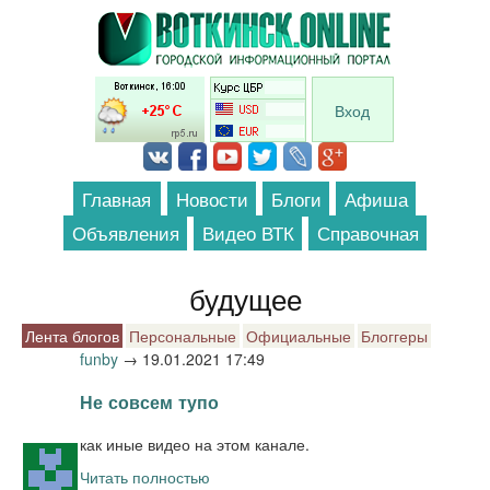
Перейти к основному содержанию
Вход
Главная
Новости
Блоги
Афиша
Объявления
Видео ВТК
Справочная
будущее
Лента блогов
Персональные
Официальные
Блоггеры
funby
→
19.01.2021 17:49
Не совсем тупо
как иные видео на этом канале.
Читать полностью