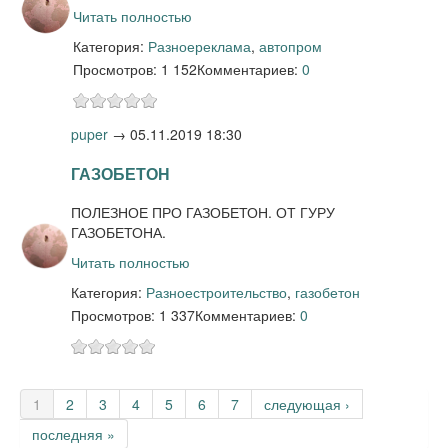
Читать полностью
Категория:
Разное
реклама
,
автопром
Просмотров: 1 152
Комментариев:
0
puper
→
05.11.2019 18:30
ГАЗОБЕТОН
ПОЛЕЗНОЕ ПРО ГАЗОБЕТОН. ОТ ГУРУ
ГАЗОБЕТОНА.
Читать полностью
Категория:
Разное
строительство
,
газобетон
Просмотров: 1 337
Комментариев:
0
Страницы
1
2
3
4
5
6
7
следующая ›
последняя »