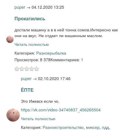
puper
→
04.12.2020 13:25
Прокатились
достали машину а в в ней тонна сомов.Интересно как
они на вкус. Не отдает ли машинным маслом.
Читать полностью
Категория:
Разное
рыбалка
Просмотров: 8 378
Комментариев:
1
puper
→
02.10.2020 17:46
ЁПТЕ
Это Ижевск если чо.
https://vk.com/video-34740837_456265504
Читать полностью
Категория:
Разное
строительство
,
миксер
,
пдд
,