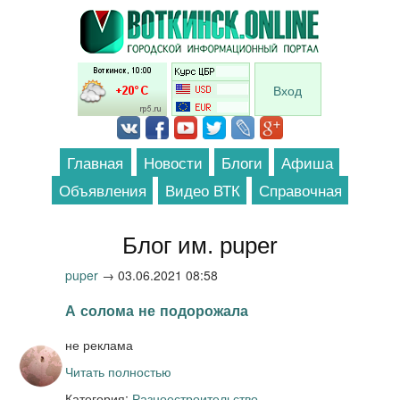
Перейти к основному содержанию
Вход
Главная
Новости
Блоги
Афиша
Объявления
Видео ВТК
Справочная
Блог им. puper
puper
→
03.06.2021 08:58
А солома не подорожала
не реклама
Читать полностью
Категория:
Разное
строительство