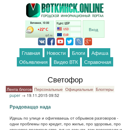
Перейти к основному содержанию
Вход
Главная
Новости
Блоги
Афиша
Объявления
Видео ВТК
Справочная
Светофор
Лента блогов
Персональные
Официальные
Блоггеры
puper
→
19.11.2015 09:52
Ррадоваццо нада
Идешь по улице и офигеваешь от обрывков разговоров -
одни проблемы про кредит, про жилье, про здоровье, про
хреновое правительство, тут не зарыли, там перекопали и