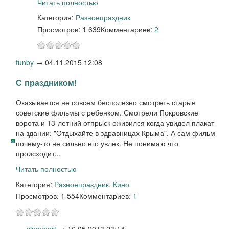
Читать полностью
Категория:
Разное
праздник
Просмотров: 1 639
Комментариев:
2
funby
→
04.11.2015 12:08
С праздником!
Оказывается не совсем бесполезно смотреть старые
советские фильмы с ребенком. Смотрели Покровские
ворота и 13-летний отпрыск оживился когда увидел плакат
на здании: "Отдыхайте в здравницах Крыма". А сам фильм
почему-то не сильно его увлек. Не понимаю что
происходит...
Читать полностью
Категория:
Разное
праздник
,
Кино
Просмотров: 1 554
Комментариев:
1
vipexpert
→
16.05.2013 23:14