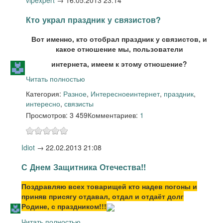
Кто украл праздник у связистов?
Вот именно, кто отобрал праздник у связистов, и
какое отношение мы, пользователи
интернета, имеем к этому отношение?
Читать полностью
Категория:
Разное
,
Интересное
интернет
,
праздник
,
интересно
,
связисты
Просмотров: 3 459
Комментариев:
1
Idiot
→
22.02.2013 21:08
С Днем Защитника Отечества!!
Поздравляю всех товарищей кто надев погоны и
приняв присягу отдавал, отдал и отдаёт долг
Родине, с праздником!!!
Читать полностью