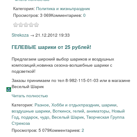
Категория:
Политика и жизнь
праздник
Просмотров: 3 069
Комментариев:
0
Strekoza
→
21.12.2012 19:33
ГЕЛЕВЫЕ шарики от 25 рублей!
Предлагаем широкий выбор шариков и воздушных
композиций,новинка сезона-волшебные шарики с
подсветкой!
Заказы принимаем по тел 8-982-115-01-03 или в магазине
Веселый Шарик
Читать полностью
Категория:
Разное
,
Хобби и отдых
праздник
,
шарики
,
воздушные шарики
,
Воткинск
,
гелий
,
аниматоры
,
Новый
Год
,
подарок
,
чудо
,
Веселый Шарик
,
Творческая Группа
Стрекоза
Просмотров: 5 079
Комментариев:
2