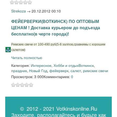
Strekoza
→
20.12.2012 00:10
ФЕЙЕРВЕРКИ(ВОТКИНСК) ПО ОПТОВЫМ
ЦЕНАМ ! Доставка курьером до подъезда
бесплатно(в черте города)!
Римские свечи от 100-490 руб(5-8 залпов,сравнимы с хорошим
салютом)
Читать полностью
Категория:
Интересное
,
Хобби и отдых
Воткинск
,
праздник
,
Новый Год
,
фейерверк
,
салют
,
римские свечи
Просмотров: 3 000
Комментариев:
0
© 2012 - 2021 Votkinskonline.Ru
Заходите, располагайтесь и будьте как